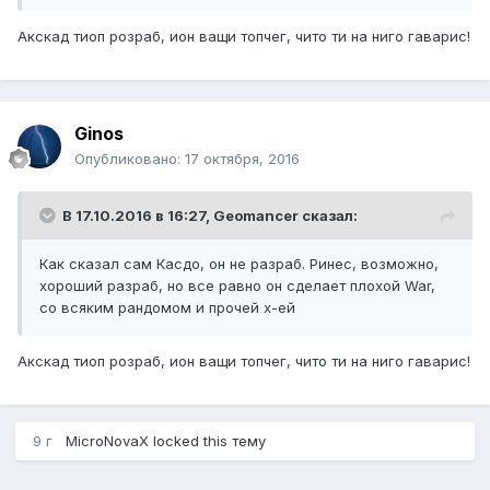
Акскад тиоп розраб, ион ващи топчег, чито ти на ниго гаварис!
Ginos
Опубликовано:
17 октября, 2016
В 17.10.2016 в 16:27,
Geomancer
сказал:
Как сказал сам Касдо, он не разраб. Ринес, возможно,
хороший разраб, но все равно он сделает плохой War,
со всяким рандомом и прочей х-ей
Акскад тиоп розраб, ион ващи топчег, чито ти на ниго гаварис!
9 г
MicroNovaX
locked this тему