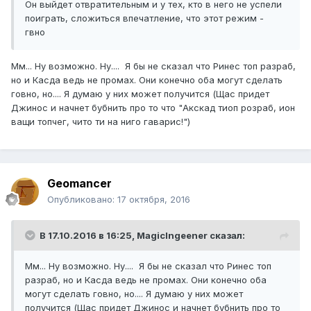
Он выйдет отвратительным и у тех, кто в него не успели
поиграть, сложиться впечатление, что этот режим -
гвно
Мм... Ну возможно. Ну.... Я бы не сказал что Ринес топ разраб,
но и Касда ведь не промах. Они конечно оба могут сделать
говно, но.... Я думаю у них может получится (Щас придет
Джинос и начнет бубнить про то что "Акскад тиоп розраб, ион
ващи топчег, чито ти на ниго гаварис!")
Geomancer
Опубликовано:
17 октября, 2016
В 17.10.2016 в 16:25,
MagicIngeener
сказал:
Мм... Ну возможно. Ну.... Я бы не сказал что Ринес топ
разраб, но и Касда ведь не промах. Они конечно оба
могут сделать говно, но.... Я думаю у них может
получится (Щас придет Джинос и начнет бубнить про то