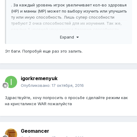
. За каждый уровень игрок увеличивает кол-во здоровья
(HP) и манны (MP) может по выбору изучить или улучшить
ту или иную способность. Лишь супер способности
требуют 2 очка способностей для их изучения. Так же,
каждые 5 уровней улучшаются базовые способности.
Всего 15 уровней.
Expand
Персонажи
Эт баги. Попробуй еще раз это залить.
Показать содержимое
igorkremenyuk
Опубликовано:
17 октября, 2016
Здраствуйте, хочу попросить о просьбе сделайте режим как
на кристаликсе WAR пожалуйста
Geomancer