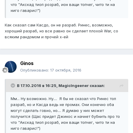
что "Акскад тиоп розраб, ион ващи топчег, чито ти на
ниго гаварис!")
Как сказал сам Касдо, он не разраб. Ринес, возможно,
хороший разраб, но все равно он сделает плохой War, со
всяким рандомом и прочей х-ей
Ginos
Опубликовано:
17 октября, 2016
В 17.10.2016 в 16:25,
MagicIngeener
сказал:
Мм... Ну возможно. Ну.... Я бы не сказал что Ринес топ
разраб, но и Касда ведь не промах. Они конечно оба
могут сделать говно, но.... Я думаю у них может
получится (Щас придет Джинос и начнет бубнить про то
что "Акскад тиоп розраб, ион ващи топчег, чито ти на
ниго гаварис!")