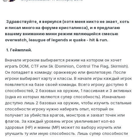
Здравствуйте, я вернулся (хотя меня никто не знает, хоть
и писал много на форуме кристаликса), и я предлагаю
вашему вниманию мини режим являющийся смесью
overwatch, leaugue of legends и quake - hit & run.
1. Геймплей.
Вначале игроком выбирается режим на котором он хочет
играть DOM, CTF или Sk (Dominion, Control The Flag, Skirmish).
Он попадает в команду: оранжевую или фиолетовую. После
игроки выбирают карту и классы. В начале игры каждый игрок
появляется на базе своей команды. Всего игроку доступно 6
способностей, 2 базовых на оружии, 1 пассивная и 3 активных
(одна из которых являются супер способность). Изначально
доступно лишь 2 базовых на оружии, чтобы изучить остальные
способности игроку нужно набирать опыт, который он
получает за убийства врагов, монстров и захват точек или
флагов. За каждый уровень игрок увеличивает кол-во
здоровья (HP) и манны (MP) может по выбору изучить или
улучшить ту или иную способность. Лишь супер способности