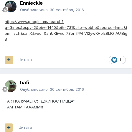
Ennieckle
Опубликовано:
30 сентября, 2016
https://www.google.am/search?
q=Ginos&espv=2&biw=1440&bih=731&site=webhp&source=lnms&t
bm=isch&sa=X&ved=0ahUKEwiur7SorrfPAhVI2ywKHbIsBLIQ_AUIBig
B
Цитата
1
bafi
Опубликовано:
30 сентября, 2016
ТАК ПОЛУЧАЕТСЯ ДЖИНОС ПИЦЦА?
ТАМ ТАМ ТАААММ!!!
Цитата