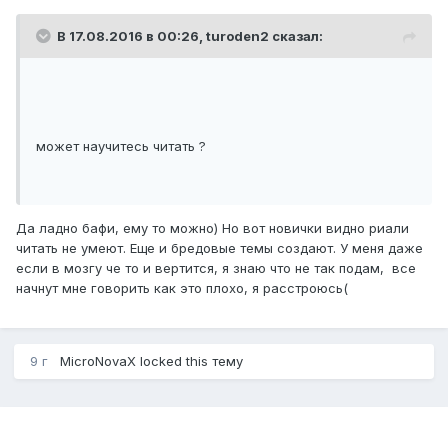
плохие идеи !
В 17.08.2016 в 00:26,
turoden2
сказал:
может научитесь читать ?
Да ладно бафи, ему то можно) Но вот новички видно риали
читать не умеют. Еще и бредовые темы создают. У меня даже
если в мозгу че то и вертится, я знаю что не так подам, все
начнут мне говорить как это плохо, я расстроюсь(
9 г
MicroNovaX
locked this тему