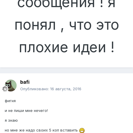
сообщения ! я
понял , что это
плохие идеи !
bafi
Опубликовано:
16 августа, 2016
фигня
и не пиши мне нечего!
я знаю
но мне же надо своих 5 коп вставить