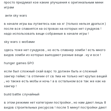
просто придумал кое какие улучшения к оригинальным мини
играм
анти sky wars
в начале игры вы лутаетесь как на хг (только нельзя драться )
после все спавнятся на островах на которых нет сундуков !
надо использовать вещи собранные в начале игры !
sky wars с мобами
здесь тоже нет сундуков , но есть спавнер зомби ! есть много
видов зомби из которых выподают разные вещи . ну и все !
hunger games БРО
если был сложный скай варс то должен быть и сложный
зангер геймс ! в отличии от св тма не только нет крутых вещей
, но также есть мобы и ночь ! а в остальном все так же как на
хангер !
build battle случайный
в этом режиме нет категории постройки , но нам дают лишь 8
видов строительных ресурсов ! после 5 минут постройки дают