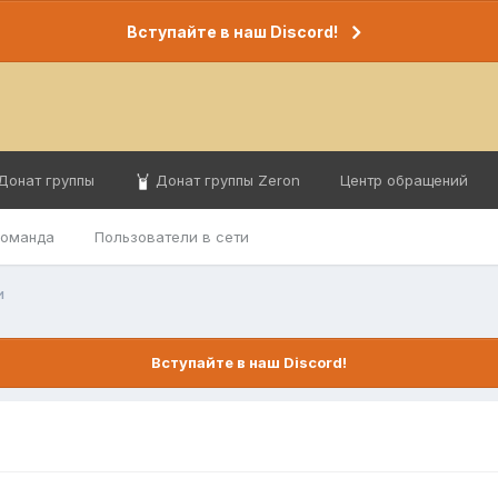
Вступайте в наш Discord!
Донат группы
Донат группы Zeron
Центр обращений
команда
Пользователи в сети
и
Вступайте в наш Discord!