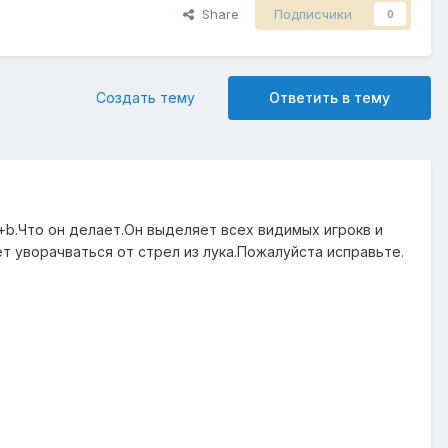
Share
Подписчики
0
Создать тему
Ответить в тему
+b.Что он делает.Он выделяет всех видимых игрокв и
т уворачваться от стрел из лука.Пожалуйста исправьте.