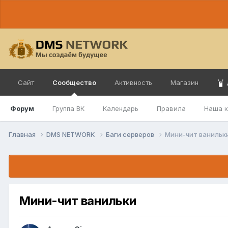
Сайт
Сообщество
Активность
Магазин
Форум
Группа ВК
Календарь
Правила
Наша 
Главная
DMS NETWORK
Баги серверов
Мини-чит ванильк
Мини-чит ванильки