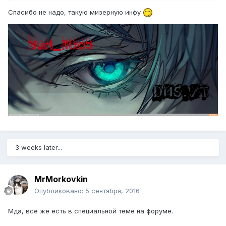
- Железный шлем (Защита 2);
Спасибо не надо, такую мизерную инфу
- Бутыль опыта х32.
Бронник 2:
- Наковальня;
- Книга зачарований (Защита 3);
- Книга зачарований (Защита от снарядов 2);
- Железный шлем (Защита 3);
- Бутыль опыта х32.
Бейсболист 1:
3 weeks later...
- Железный шлем (Защита 2);
- Железный меч (Откидывание 1).
MrMorkovkin
Бейсболист 2:
Опубликовано:
5 сентября, 2016
- Железный шлем (Защита 3);
Мда, всё же есть в специальной теме на форуме.
- Железный меч (Откидывание 1).