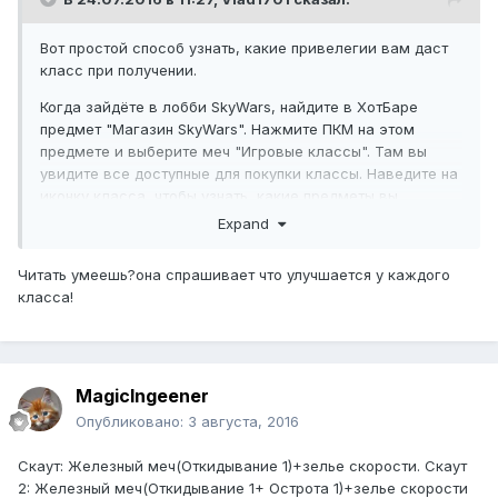
Вот простой способ узнать, какие привелегии вам даст
класс при получении.
Когда зайдёте в лобби SkyWars, найдите в ХотБаре
предмет "Магазин SkyWars". Нажмите ПКМ на этом
предмете и выберите меч "Игровые классы". Там вы
увидите все доступные для покупки классы. Наведите на
иконку класса, чтобы узнать, какие предметы вы
получите с приобретением и выбором данного класса.
Expand
Наведите на железный слиток, чтобы узнать кол-во
серебра.
Читать умеешь?она спрашивает что улучшается у каждого
класса!
Перед покупкой класса внимательно ознакомьтесь с
ним.
(Я купил класс Бейсболист, а потом жалел об этом
)
MagicIngeener
Опубликовано:
3 августа, 2016
Скаут: Железный меч(Откидывание 1)+зелье скорости. Скаут
2: Железный меч(Откидывание 1+ Острота 1)+зелье скорости