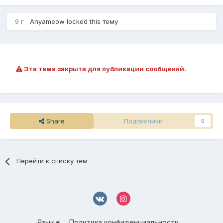
Канонир 1:
9 г
Anyameow
locked this тему
- TNT х8;
- Красная пыль х32;
- Красный факел;
Эта тема закрыта для публикации сообщений.
- Ведро воды;
- Железные штаны (Защита от снарядов 2 и от взрывов
1).
Канонир 2:
Share
Подписчики
0
- TNT х12;
- Красная пыль х32;
Перейти к списку тем
- Красный факел х2;
- Ведро воды;
- Железные штаны (Защита от снарядов 3 и от взрывов
2).
Язык
Политика конфиденциальности