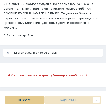
2.На обычный скайварсухудшение предметов нужно, а не
усиление. Ты не играл на св на кристе (олдовский) ТАМ
ВООБЩЕ ЛУКОВ В НАЧАЛЕ НЕ БЫЛО. Ты должен был все
скрафтить сам, ограниченое количество ресов приводило к
прекрасному владению удочкой, луком, и естественно
мечом....
3.За т.к. смотр. 2. п.
9 г
MicroNovaX
locked this тему
Эта тема закрыта для публикации сообщений.
Share
Подписчики
0