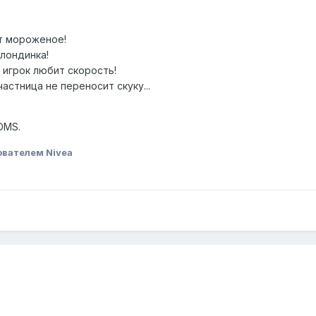
т мороженое!
лондинка!
 игрок любит скорость!
стница не переносит скуку...
DMS.
ователем Nivea