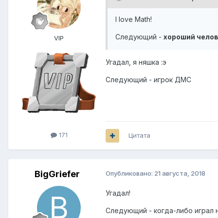
I love Math!
Следующий -
хороший чело
VIP
Угадал, я няшка
:э
Следующий - игрок ДМС
171
Цитата
BigGriefer
Опубликовано:
21 августа, 2018
Угадал!
Следующий - когда-либо играл н