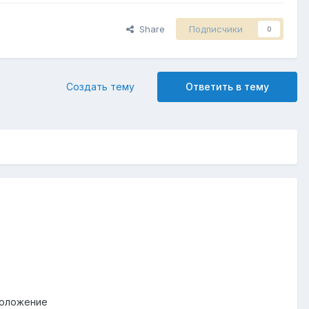
Share
Подписчики
0
Создать тему
Ответить в тему
положение