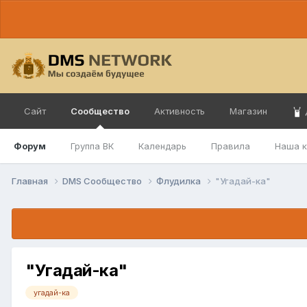
Сайт
Сообщество
Активность
Магазин
Форум
Группа ВК
Календарь
Правила
Наша 
Главная
DMS Сообщество
Флудилка
"Угадай-ка"
"Угадай-ка"
угадай-ка