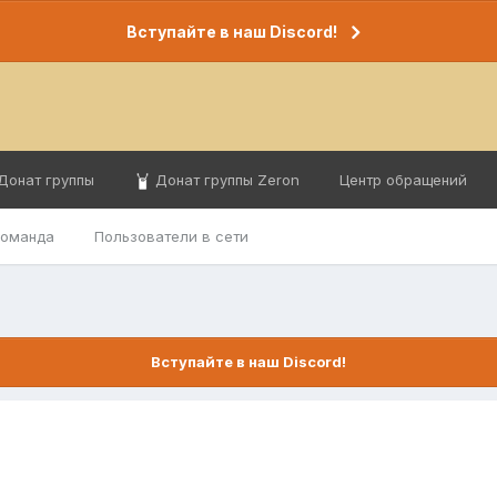
Вступайте в наш Discord!
Донат группы
Донат группы Zeron
Центр обращений
команда
Пользователи в сети
Вступайте в наш Discord!