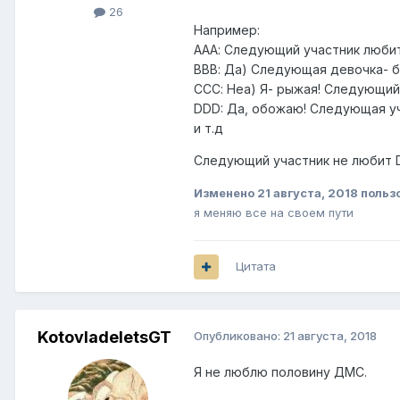
26
Например:
ААА: Следующий участник люби
ВВВ: Да) Следующая девочка- б
ССС: Неа) Я- рыжая! Следующий
DDD: Да, обожаю! Следующая уча
и т.д
Следующий участник не любит 
Изменено
21 августа, 2018
польз
я меняю все на своем пути
Цитата
KotovladeletsGT
Опубликовано:
21 августа, 2018
Я не люблю половину ДМС.