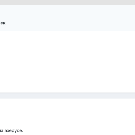
век
а азерусе.