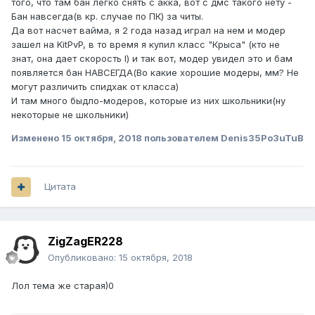
того, что там бан легко снять с акка, вот с дмс такого нету -
Бан навсегда(в кр. случае по ПК) за читы.
Да вот насчет вайма, я 2 года назад играл на нем и модер
зашел на KitPvP, в то время я купил класс "Крыса" (кто не
знат, она дает скорость I) и так вот, модер увидел это и бам
появляется бан НАВСЕГДА(Во какие хорошие модеры, мм? Не
могут различить спидхак от класса)
И там много быдло-модеров, которые из них школьники(ну
некоторые не школьники)
Изменено
15 октября, 2018
пользователем Denis35Po3uTuB
Цитата
ZigZagER228
Опубликовано:
15 октября, 2018
Лол тема же старая)0