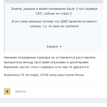
Знаете, раньше в моём понимании было 3 топ сервера
СНГ, сейчас их стало 2.
И их стало меньше потому что ДМС вылетел из моего
списка, т.к. по мне он скатился
На днях я создал аккаунт чтобы сыграть на JC, играл
Expand
никому не мешал, как вдруг меня выкидывает в хаб и
пишет что-то с таким смыслом: "Зашёл игрок, которой
донатил"
Никакие популярные сервера не остановятся расставлять
приоритеты между простыми игроками и донатерами.
Сказать, что я был в шоке - ничего не сказать. В один миг
Впринипе засчет этого сервера хоть как-то держатся.
ДМС превратился для меня в школоло серв, для которого
главное донат.
Изменено
15 октября, 2018
пользователем Nivea
На вайме в отличии от ДМС игроков уважают и донат там
ни кому не мешает играть, там есть доп. слоты для
донатеров, но когда они кончаются никто зайти на мини-
Цитата
игру не может, даже донатеры
Про баланс на JC я вообще молчу. Джедаев может быть