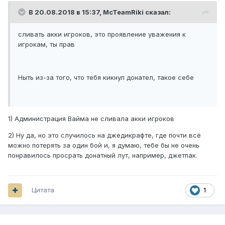
10-15, а ситхов 500-600(не на сервере а вообще)
В 20.08.2018 в 15:37,
McTeamRiki
сказал:
И на данный момент ситхи могут без особых усилий
сливать акки игроков, это проявление уважения к
прийти на /jedi и там прямо при загрузке мочить всех.
игрокам, ты прав
Больше желания играть здесь нет, ДМС уже не тот...
Ныть из-за того, что тебя кикнул донател, такое себе
1) Администрация Вайма не сливала акки игроков
2) Ну да, но это случилось на джедикрафте, где почти всё
можно потерять за один бой и, я думаю, тебе бы не очень
понравилось просрать донатный лут, например, джетпак.
Цитата
1