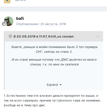
bafi
Опубликовано:
25 августа, 2018
В 20.08.2018 в 11:47,
Kirill_us
сказал:
Знаете, раньше в моём понимании было 3 топ сервера
СНГ, сейчас их стало 2.
И их стало меньше потому что ДМС вылетел из моего
списка, т.к. по мне он скатился
На днях я создал аккаунт чтобы сыграть на JC, играл
Expand
никому не мешал, как вдруг меня выкидывает в хаб и
пишет что-то с таким смыслом: "Зашёл игрок, которой
донатил"
1. Естественно тем кто вложил деньги приоритет по выше, и
так на всех серверах, причем тут Школоло серв не понимаю..
Сказать, что я был в шоке - ничего не сказать. В один миг
вообще не в тему про дмс