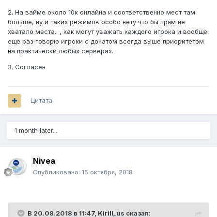
ДМС превратился для меня в школоло серв, для которого
главное донат.
2. На вайме около 10к онлайна и соответственно мест там
больше, ну и таких режимов особо нету что бы прям не
На вайме в отличии от ДМС игроков уважают и донат там
хватало места.. , как могут уважать каждого игрока и вообще
ни кому не мешает играть, там есть доп. слоты для
еще раз говорю игроки с донатом всегда выше приоритетом
донатеров, но когда они кончаются никто зайти на мини-
на практически любых серверах.
игру не может, даже донатеры
3. Согласен
Про баланс на JC я вообще молчу. Джедаев может быть
10-15, а ситхов 500-600(не на сервере а вообще)
И на данный момент ситхи могут без особых усилий
Цитата
прийти на /jedi и там прямо при загрузке мочить всех.
Больше желания играть здесь нет, ДМС уже не тот...
1 month later...
Nivea
Опубликовано:
15 октября, 2018
В 20.08.2018 в 11:47,
Kirill_us
сказал: