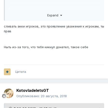
По поводу вайма: Уж лучше заезженные режимы чем не
Expand
доработанные каждый месяц. + уважение к игрокам
проявляется тем насколько сильно влияют донаты, так
сливать акки игроков, это проявление уважения к игрокам, ты
вот на вайме они влияют меньше чем на ДМС.
прав
Ныть из-за того, что тебя кикнул донател, такое себе
Цитата
KotovladeletsGT
Опубликовано:
20 августа, 2018