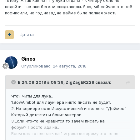
тетеву. А так как на ГГ у лука отдача - к читеру было не
подойти. +на ани бегали спидхакеры. Я хз, мб сейчас это всё
пофиксили, но год назад на вайме была полная жесть.
Цитата
Ginos
Опубликовано:
24 августа, 2018
В 24.08.2018 в 08:36,
ZigZagER228
сказал:
Что? Читы для лука..
1.BowAimbot для лаунчера никто писать не будет.
2. На сервере есть Искусственный интеллект "Деймос"
Который детектит и банит читеров
3.Если что-то не нравится то зачем писать на
форум? Просто иди на..
Всем как-то плевать на 1 игрока которому что-то не
понравилось