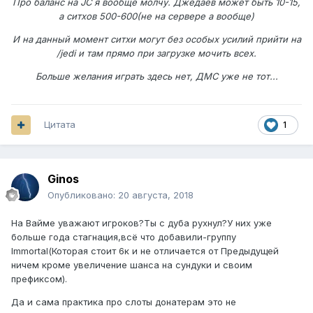
Про баланс на JC я вообще молчу. Джедаев может быть 10-15,
а ситхов 500-600(не на сервере а вообще)
И на данный момент ситхи могут без особых усилий прийти на
/jedi и там прямо при загрузке мочить всех.
Больше желания играть здесь нет, ДМС уже не тот...
Цитата
1
Ginos
Опубликовано:
20 августа, 2018
На Вайме уважают игроков?Ты с дуба рухнул?У них уже
больше года стагнация,всё что добавили-группу
Immortal(Которая стоит 6к и не отличается от Предыдущей
ничем кроме увеличение шанса на сундуки и своим
префиксом).
Да и сама практика про слоты донатерам это не