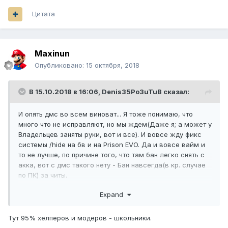
Цитата
Maxinun
Опубликовано:
15 октября, 2018
В 15.10.2018 в 16:06,
Denis35Po3uTuB
сказал:
И опять дмс во всем виноват... Я тоже понимаю, что
много что не исправляют, но мы ждем(Даже я; а может у
Владельцев заняты руки, вот и все). И вовсе жду фикс
системы /hide на бв и на Prison EVO. Да и вовсе вайм и
то не лучше, по причине того, что там бан легко снять с
акка, вот с дмс такого нету - Бан навсегда(в кр. случае
по ПК) за читы.
Да вот насчет вайма, я 2 года назад играл на нем и
Expand
модер зашел на KitPvP, в то время я купил класс "Крыса"
(кто не знат, она дает скорость I) и так вот, модер
увидел это и бам появляется бан НАВСЕГДА(Во какие
Тут 95% хелперов и модеров - школьники.
хорошие модеры, мм? Не могут различить спидхак от