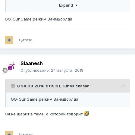
Expand
А черт, я думал это автор темы))
GG-GunGame,режим ВаймВорлда
Цитата
Slaanesh
Опубликовано:
24 августа, 2018
В 24.08.2018 в 09:31,
Ginos
сказал:
GG-GunGame,режим ВаймВорлда
Он не шарит в теме, о которой говорит
Цитата