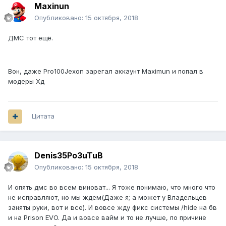
10-15, а ситхов 500-600(не на сервере а вообще)
Maxinun
Опубликовано:
15 октября, 2018
И на данный момент ситхи могут без особых усилий
прийти на /jedi и там прямо при загрузке мочить всех.
ДМС тот ещё.
Больше желания играть здесь нет, ДМС уже не тот...
Вон, даже Pro100Jexon зарегал аккаунт Maximun и попал в
модеры Хд
Цитата
Denis35Po3uTuB
Опубликовано:
15 октября, 2018
И опять дмс во всем виноват... Я тоже понимаю, что много что
не исправляют, но мы ждем(Даже я; а может у Владельцев
заняты руки, вот и все). И вовсе жду фикс системы /hide на бв
и на Prison EVO. Да и вовсе вайм и то не лучше, по причине