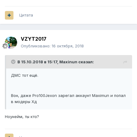
класса)
И там много быдло-модеров, которые из них
Цитата
школьники(ну некоторые не школьники)
VZYT2017
Опубликовано:
16 октября, 2018
В 15.10.2018 в 15:17,
Maxinun
сказал:
ДМС тот ещё.
Вон, даже Pro100Jexon зарегал аккаунт Maximun и попал
в модеры Хд
Ноунейм, ты кто?