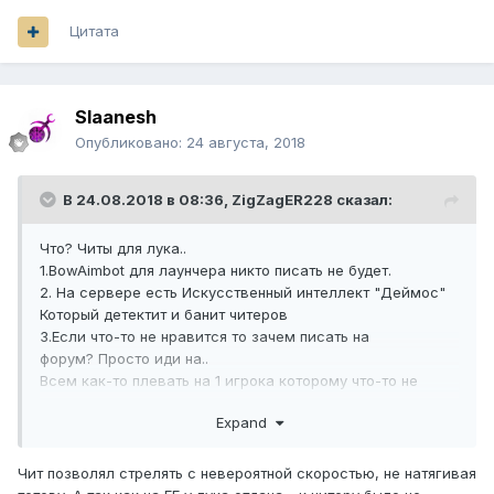
Цитата
Slaanesh
Опубликовано:
24 августа, 2018
В 24.08.2018 в 08:36,
ZigZagER228
сказал:
Что? Читы для лука..
1.BowAimbot для лаунчера никто писать не будет.
2. На сервере есть Искусственный интеллект "Деймос"
Который детектит и банит читеров
3.Если что-то не нравится то зачем писать на
форум? Просто иди на..
Всем как-то плевать на 1 игрока которому что-то не
понравилось
Expand
А черт, я думал это автор темы))
Чит позволял стрелять с невероятной скоростью, не натягивая