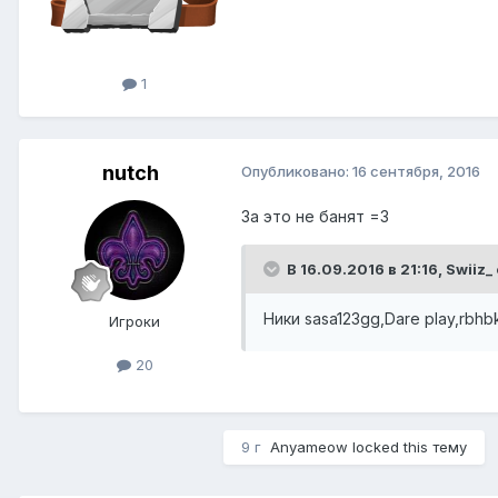
1
nutch
Опубликовано:
16 сентября, 2016
За это не банят =3
В 16.09.2016 в 21:16,
Swiiz_
Ники sasa123gg,Dare play,rb
Игроки
20
9 г
Anyameow
locked this тему