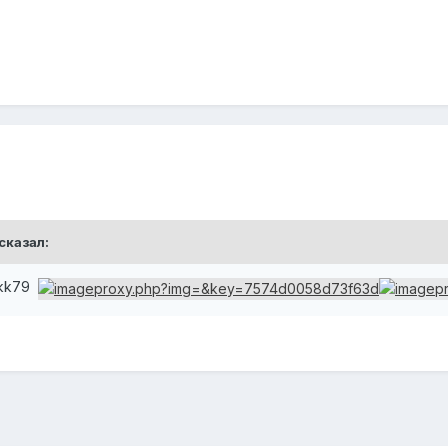
сказал:
hbkk79