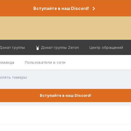
Вступайте в наш Discord!
Донат группы
Донат группы Zeron
Центр обращений
команда
Пользователи в сети
 опять тимеры
Вступайте в наш Discord!