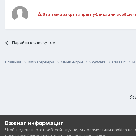
Эта тема закрыта для публикации сообщен
Перейти к списку тем
Главная
DMS Сервера
Мини-игры
SkyWars
Classic
И
Яз
Важная информация
Чтобы сделать этот веб-сайт лучше, мы разместили
cookies
на 
случае мы будем считать, что вы согласны с этим.