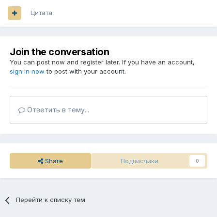
3. всякие штучки детальки фигурки рамки
Цитата
пример заказа аватарки:
1.картинка например : мой пездюк :3
Join the conversation
You can post now and register later. If you have an account,
2. надпись (по желанию)
sign in now
to post with your account.
Ответить в тему...
Share
Подписчики
0
Перейти к списку тем