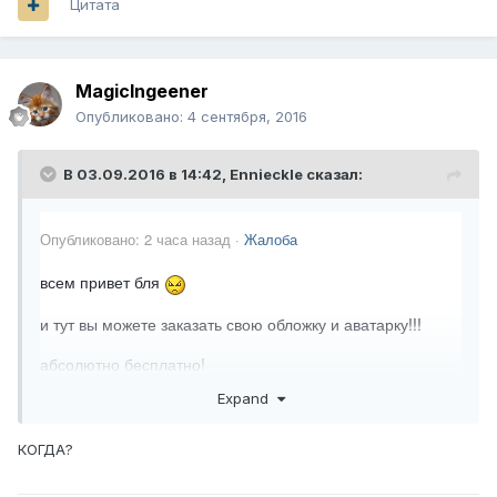
Цитата
MagicIngeener
Опубликовано:
4 сентября, 2016
В 03.09.2016 в 14:42,
Ennieckle
сказал:
Опубликовано:
2 часа назад
·
Жалоба
всем привет бля
и тут вы можете заказать свою обложку и аватарку!!!
абсолютно бесплатно!
Expand
пример заказа обложки:
1.сама картинка напирмер: космос
КОГДА?
2. надписи на ней например : Дизлайк атписка скатился