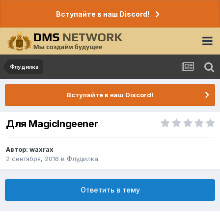
Вступайте в наш Discord!
Флудилка
Вступайте в наш Discord!
Для MagicIngeener
Автор:
waxrax
2 сентября, 2016
в
Флудилка
Ответить в тему