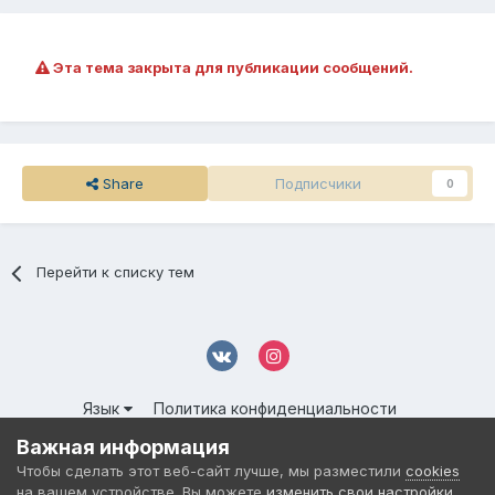
Эта тема закрыта для публикации сообщений.
Share
Подписчики
0
Перейти к списку тем
Язык
Политика конфиденциальности
Обратная связь
Cookies
Важная информация
© 2016-
2026 DMS NETWORK | All Rights Reserved.
Чтобы сделать этот веб-сайт лучше, мы разместили
cookies
Powered by Invision Community
на вашем устройстве. Вы можете
изменить свои настройки