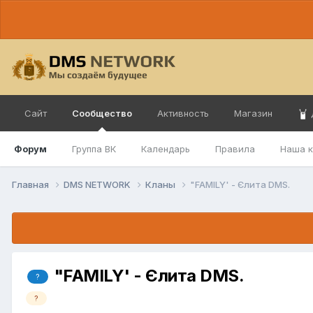
Сайт
Сообщество
Активность
Магазин
Форум
Группа ВК
Календарь
Правила
Наша 
Главная
DMS NETWORK
Кланы
"FAMILY' - Єлита DMS.
"FAMILY' - Єлита DMS.
?
?