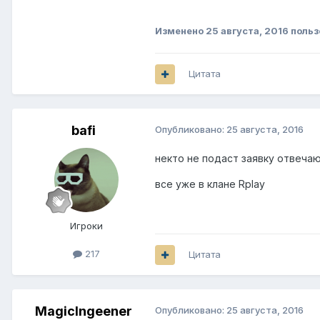
Изменено
25 августа, 2016
польз
Цитата
bafi
Опубликовано:
25 августа, 2016
некто не подаст заявку отвечаю
все уже в клане Rplay
Игроки
217
Цитата
MagicIngeener
Опубликовано:
25 августа, 2016