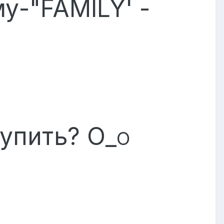
му-"FAMILY' -
тупить? О_
О