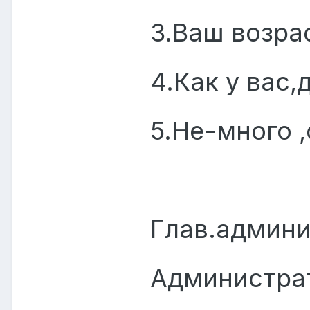
3.Ваш возра
4.Как у вас,
5.Не-много ,
[Адм
Глав.aдмини
Администрат