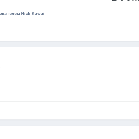
ователем NickiKawaii
!