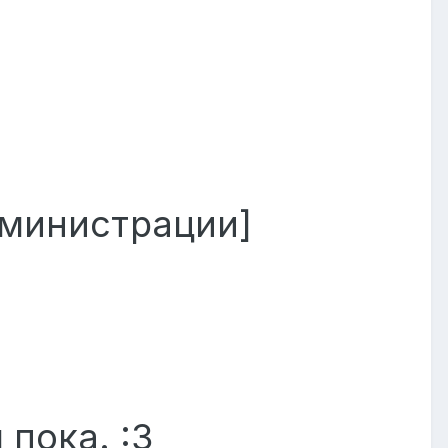
дминистрации]
 :3