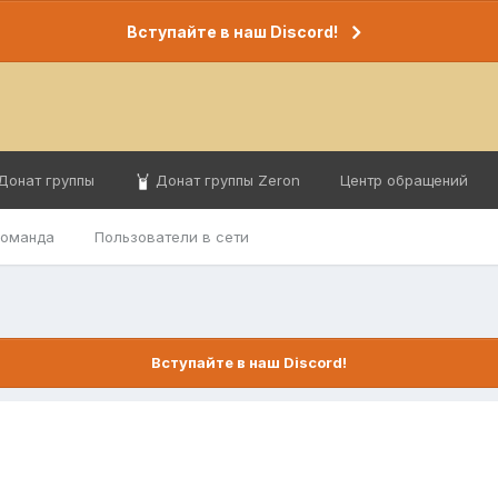
Вступайте в наш Discord!
Донат группы
Донат группы Zeron
Центр обращений
команда
Пользователи в сети
Вступайте в наш Discord!