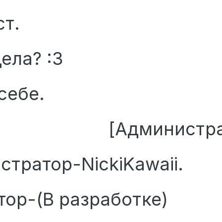
ст.
дела? :3
себе.
инистраци
стратор-NickiKawaii.
ор-(В разработке)