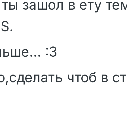
 ты зашол в ету те
S.
ьше... :3
,сделать чтоб в с