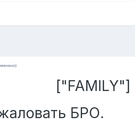
зменено)
["FAMILY"]
жаловать БРО.