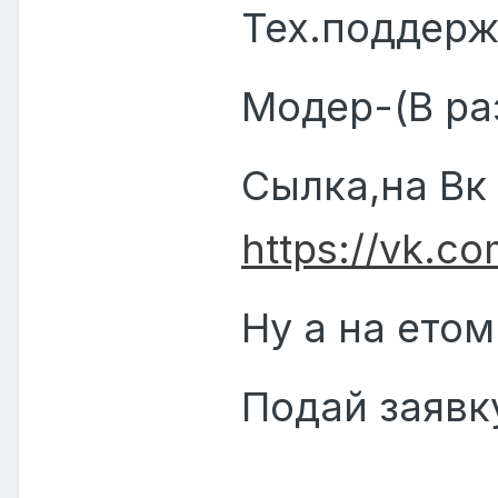
Тех.поддерж
Модер-(В ра
Сылка,на Вк
https://vk.c
Ну а на етом.
Подай заявку
Все