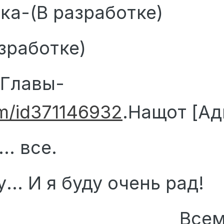
ка-(В разработке)
зработке)
 Главы-
om/id371146932
.Нащот [А
.. все.
... И я буду очень рад!
м пока.