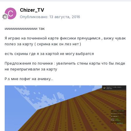
Chizer_TV
Опубликовано:
13 августа, 2016
ииииииииииииии так
Я играю на починеной карте фиксики прячущимся , вижу чувак
полез за карту ( скрина как он лез нет )
есть скрины где я за картой не могу выбратся
Предложения по починке : увеличить стены карты что бы люде
не перепрыгивали за карту
P.s мне пофиг на ачивку...