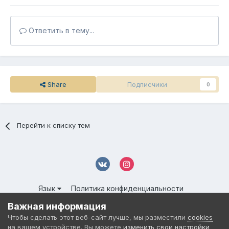
Ответить в тему...
Share
Подписчики
0
Перейти к списку тем
Язык
Политика конфиденциальности
Обратная связь
Cookies
Важная информация
© 2016-
2026 DMS NETWORK | All Rights Reserved.
Чтобы сделать этот веб-сайт лучше, мы разместили
cookies
Powered by Invision Community
на вашем устройстве. Вы можете
изменить свои настройки