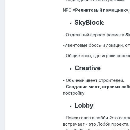
NPC
«Реликтовый помощник»
SkyBlock
:
- Отдельный сервер формата
S
-Ивентовые боссы и локации, о
- Общие зоны, где игроки соре
Creative
:
- Обычный ивент строителей.
-
Создание мест, игровых лоб
постройку.
Lobby
:
- Поиск голов в лобби. Это сам
встречает - это Лобби проекта.