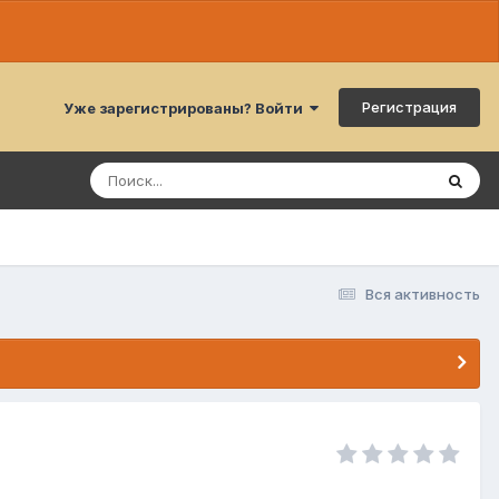
Регистрация
Уже зарегистрированы? Войти
Вся активность