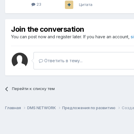
23
Цитата
Join the conversation
You can post now and register later. If you have an account,
s
Ответить в тему...
Перейти к списку тем
Главная
DMS NETWORK
Предложения по развитию
Созда