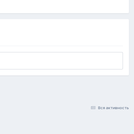
Вся активность