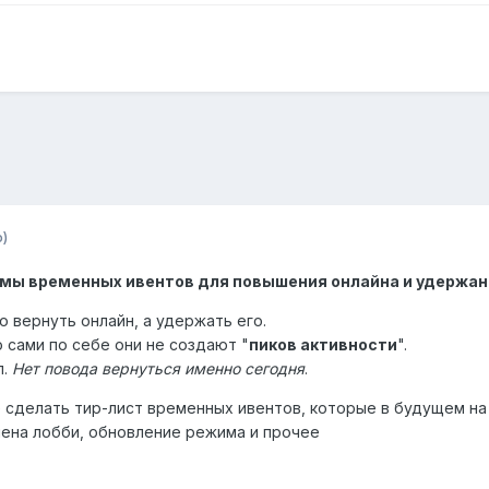
)
мы временных ивентов для повышения онлайна и удержан
 вернуть онлайн, а удержать его.
 сами по себе они не создают "
пиков активности
".
л.
Нет повода вернуться именно сегодня
.
 сделать тир-лист временных ивентов, которые в будущем н
мена лобби, обновление режима и прочее