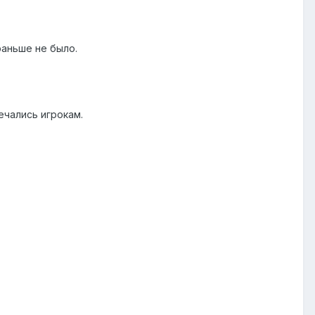
раньше не было.
ечались игрокам.