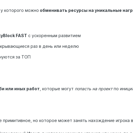
, у которого можно
обменивать ресурсы на уникальные наг
kyBlock FAST
с ускоренным развитием
ткрывающиеся раз в день или неделю
внуются за ТОП
би или иных работ
, которые могут
попасть на проект
по иници
ое примитивное, но которое может занять нахождение игрока в