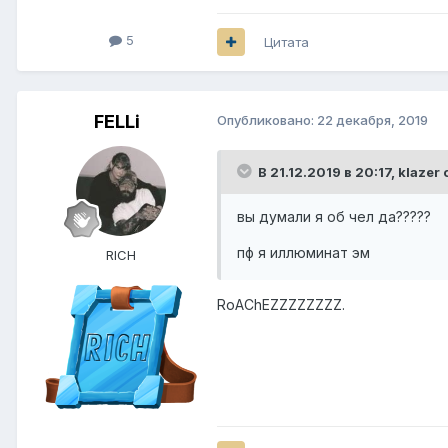
5
Цитата
FELLi
Опубликовано:
22 декабря, 2019
В 21.12.2019 в 20:17,
klazer
с
вы думали я об чел да?????
пф я иллюминат эм
RICH
RoAChEZZZZZZZZ.