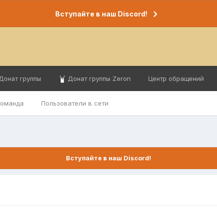
Вступайте в наш Discord!
Донат группы
Донат группы Zeron
Центр обращений
команда
Пользователи в сети
Вступайте в наш Discord!