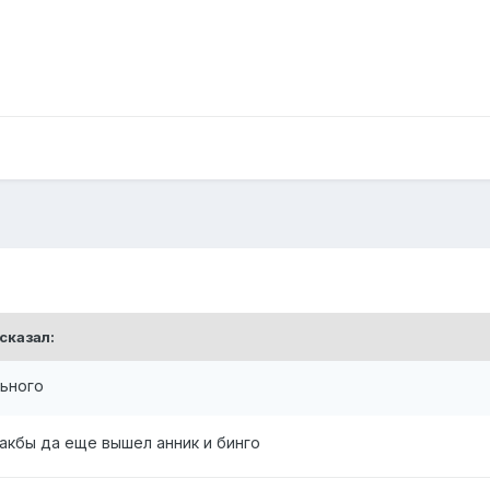
сказал:
льного
какбы да еще вышел анник и бинго