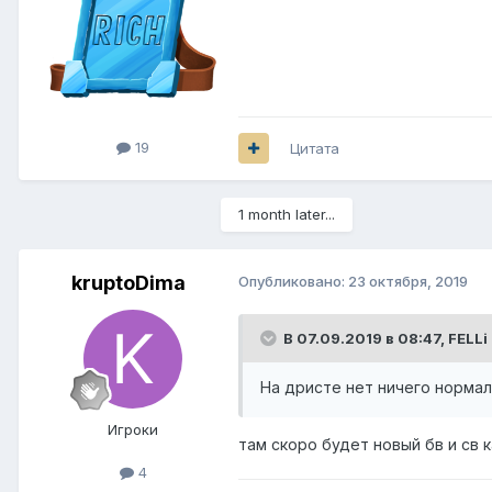
19
Цитата
1 month later...
kruptoDima
Опубликовано:
23 октября, 2019
В 07.09.2019 в 08:47,
FELLi
На дристе нет ничего норма
Игроки
там скоро будет новый бв и св 
4