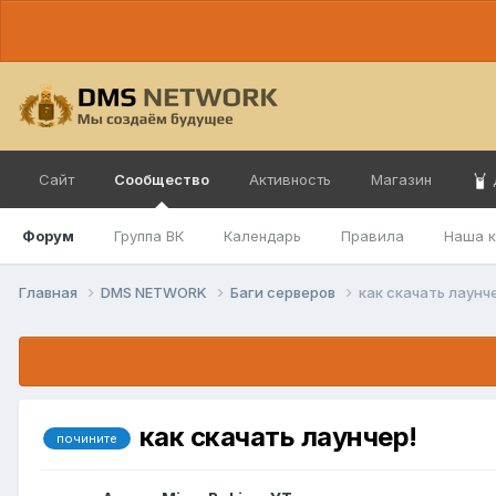
Сайт
Сообщество
Активность
Магазин
Форум
Группа ВК
Календарь
Правила
Наша 
Главная
DMS NETWORK
Баги серверов
как скачать лаунч
как скачать лаунчер!
почините