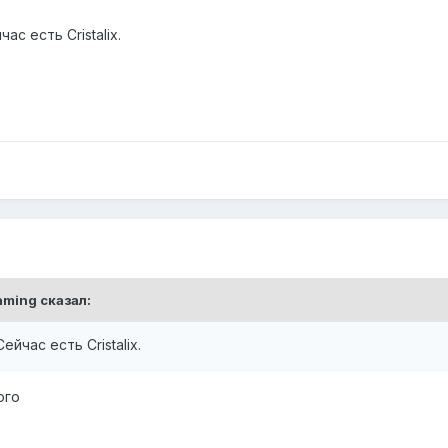
с есть Cristalix.
aming
сказал:
йчас есть Cristalix.
ого