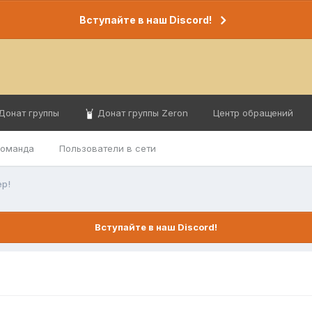
Вступайте в наш Discord!
Донат группы
Донат группы Zeron
Центр обращений
команда
Пользователи в сети
ер!
Вступайте в наш Discord!