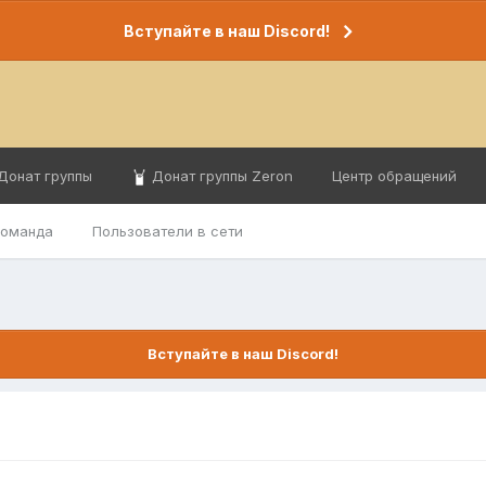
Вступайте в наш Discord!
Донат группы
Донат группы Zeron
Центр обращений
команда
Пользователи в сети
Вступайте в наш Discord!