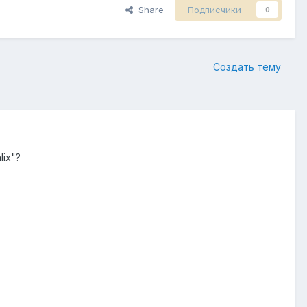
Share
Подписчики
0
Создать тему
lix"?