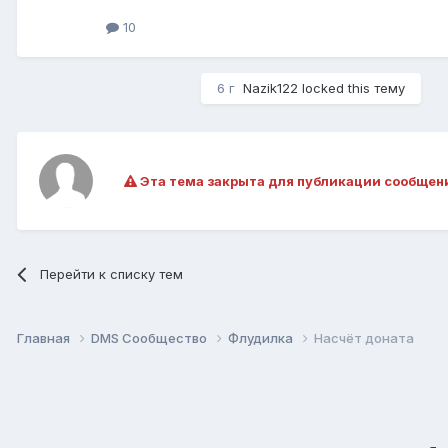
10
6 г
Nazik122
locked this тему
Эта тема закрыта для публикации сообщен
Перейти к списку тем
Главная
DMS Сообщество
Флудилка
Насчёт доната