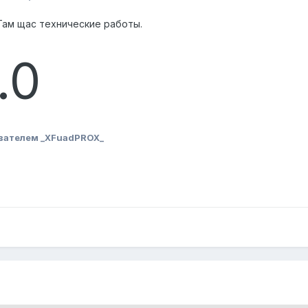
 Там щас технические работы.
.0
вателем _XFuadPROX_