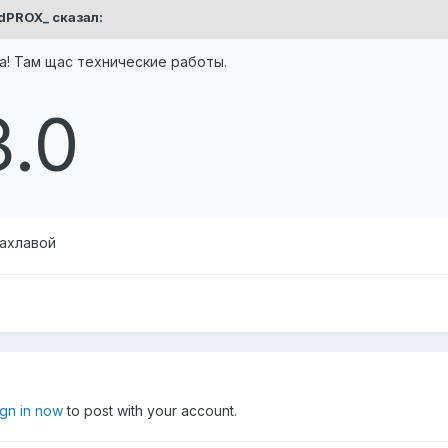
dPROX_
сказал:
а! Там щас технические работы.
.0
пахлавой
ign in now
to post with your account.