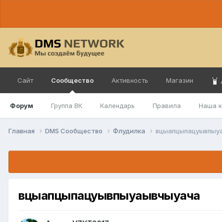
Сайт
Сообщество
Активность
Магазин
Форум
Группа ВК
Календарь
Правила
Наша 
Главная
DMS Сообщество
Флудилка
вцыапцыпацуывпыу
вцыапцыпацуывпыуаывчыуача