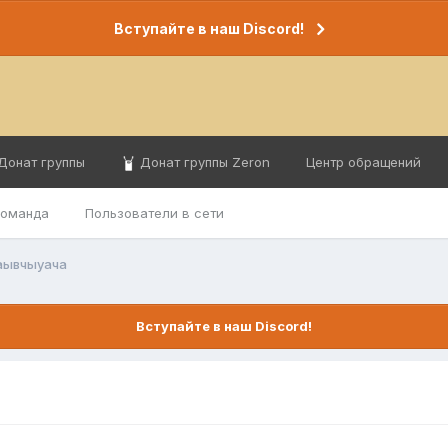
Вступайте в наш Discord!
Донат группы
Донат группы Zeron
Центр обращений
команда
Пользователи в сети
аывчыуача
Вступайте в наш Discord!