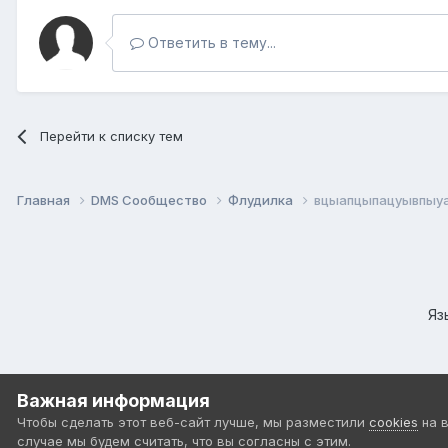
Ответить в тему...
Перейти к списку тем
Главная
DMS Сообщество
Флудилка
вцыапцыпацуывпыу
Яз
Важная информация
Чтобы сделать этот веб-сайт лучше, мы разместили
cookies
на 
случае мы будем считать, что вы согласны с этим.