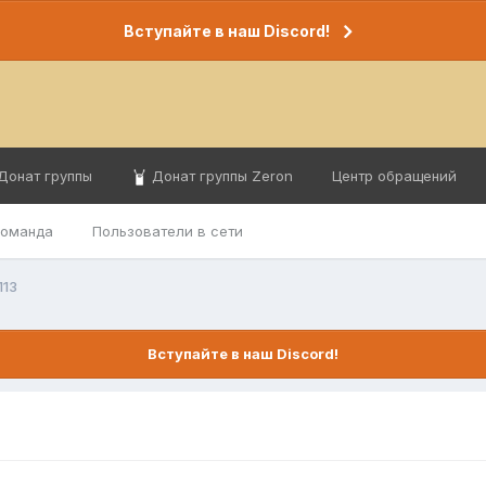
Вступайте в наш Discord!
Донат группы
Донат группы Zeron
Центр обращений
команда
Пользователи в сети
113
Вступайте в наш Discord!