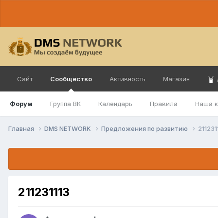
Сайт
Сообщество
Активность
Магазин
Форум
Группа ВК
Календарь
Правила
Наша 
Главная
DMS NETWORK
Предложения по развитию
211231
211231113