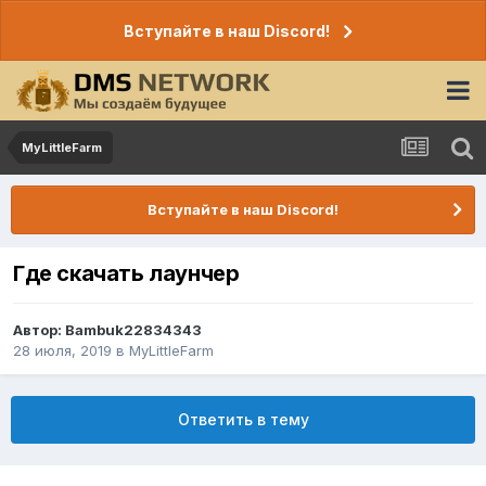
Вступайте в наш Discord!
MyLittleFarm
Вступайте в наш Discord!
Где скачать лаунчер
Автор:
Bambuk22834343
28 июля, 2019
в
MyLittleFarm
Ответить в тему