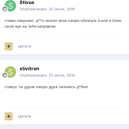
Stivus
Опубликовано:
25 июля, 2019
стиви лакроикс д**н хватит мою каори обижать я или я блин
свой аул на тебя натравлю
Цитата
stivitron
Опубликовано:
25 июля, 2019
стивус ты дурак каори дура заткнись д*бил
Цитата