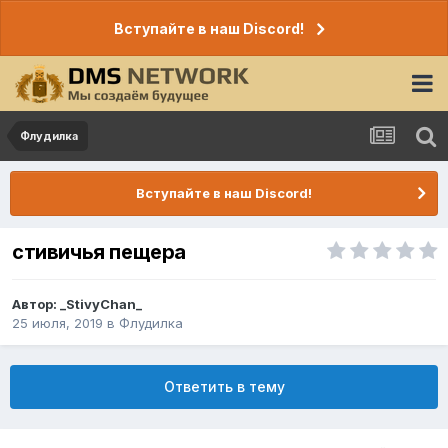
Вступайте в наш Discord!
Флудилка
Вступайте в наш Discord!
стивичья пещера
Автор:
_StivyChan_
25 июля, 2019
в
Флудилка
Ответить в тему