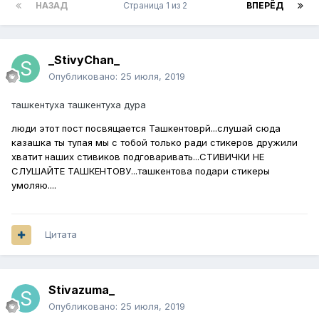
НАЗАД
Страница 1 из 2
ВПЕРЁД
_StivyChan_
Опубликовано:
25 июля, 2019
ташкентуха ташкентуха дура
люди этот пост посвящается Ташкентоврй...слушай сюда
казашка ты тупая мы с тобой только ради стикеров дружили
хватит наших стивиков подговаривать...СТИВИЧКИ НЕ
СЛУШАЙТЕ ТАШКЕНТОВУ...ташкентова подари стикеры
умоляю....
Цитата
Stivazuma_
Опубликовано:
25 июля, 2019