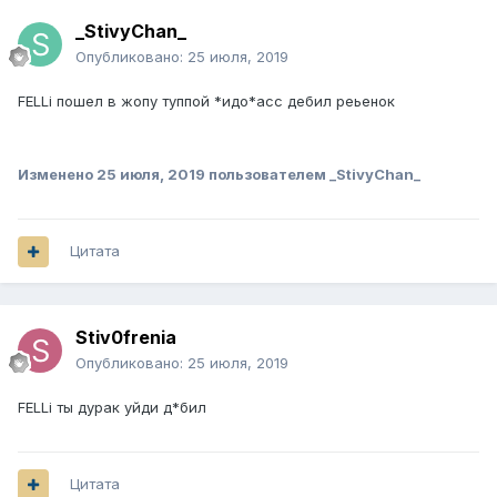
_StivyChan_
Опубликовано:
25 июля, 2019
FELLi пошел в жопу туппой *идо*асс дебил реьенок
Изменено
25 июля, 2019
пользователем _StivyChan_
Цитата
Stiv0frenia
Опубликовано:
25 июля, 2019
FELLi ты дурак уйди д*бил
Цитата