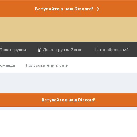
Вступайте в наш Discord!
Донат группы
Донат группы Zeron
Центр обращений
команда
Пользователи в сети
Вступайте в наш Discord!