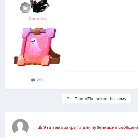
Фантомы
263
7 г
TeoriaZla
locked this тему
Эта тема закрыта для публикации сообщен