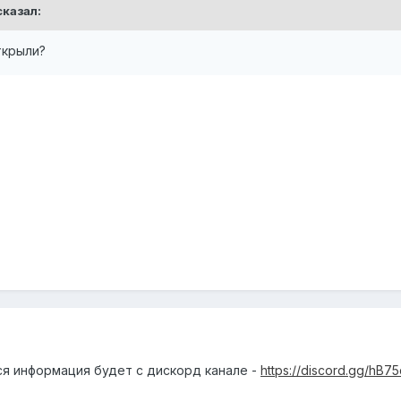
казал:
ткрыли?
ся информация будет с дискорд канале -
https://discord.gg/hB7