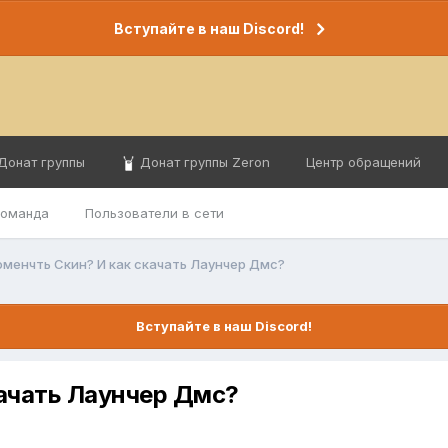
Вступайте в наш Discord!
Донат группы
Донат группы Zeron
Центр обращений
команда
Пользователи в сети
оменчть Скин? И как скачать Лаунчер Дмс?
Вступайте в наш Discord!
качать Лаунчер Дмс?