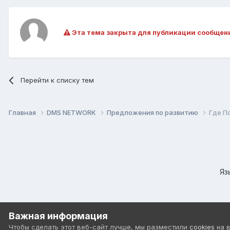
Эта тема закрыта для публикации сообщен
Перейти к списку тем
Главная
DMS NETWORK
Предложения по развитию
Где П
Яз
Важная информация
Чтобы сделать этот веб-сайт лучше, мы разместили
cookies
на 