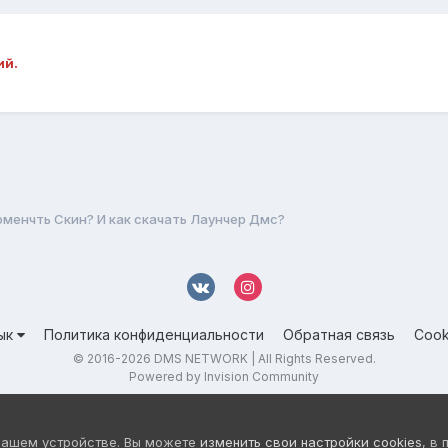
ий.
оменчть Скин? И как скачать Лаунчер Дмс?
ык
Политика конфиденциальности
Обратная связь
Cook
© 2016-
2026 DMS NETWORK | All Rights Reserved.
Powered by Invision Community
вашем устройстве. Вы можете
изменить свои настройки cookies
, в