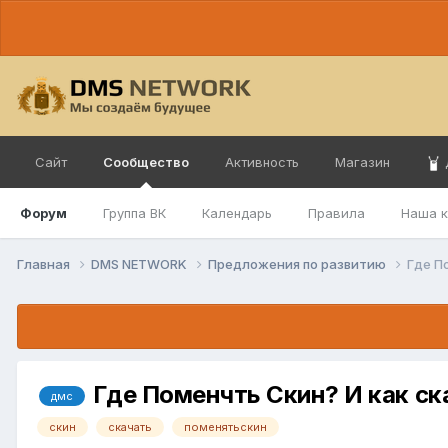
Сайт
Сообщество
Активность
Магазин
Форум
Группа ВК
Календарь
Правила
Наша 
Главная
DMS NETWORK
Предложения по развитию
Где П
Где Поменчть Скин? И как с
дмс
скин
скачать
поменятьскин