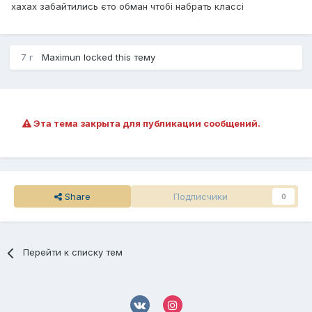
хахах забайтились єто обман чтобі набрать классі
7 г
Maximun
locked this тему
Эта тема закрыта для публикации сообщений.
Share
Подписчики
0
Перейти к списку тем