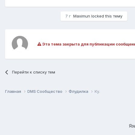
7 г
Maximun
locked this тему
Эта тема закрыта для публикации сообщен
Перейти к списку тем
Главная
DMS Сообщество
Флудилка
Ку.
Яз