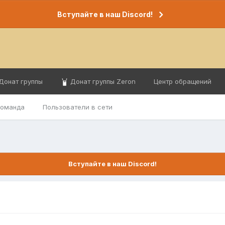
Вступайте в наш Discord!
Донат группы
Донат группы Zeron
Центр обращений
команда
Пользователи в сети
Вступайте в наш Discord!