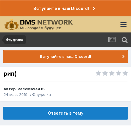
Вступайте в наш Discord!
Флудилка
Вступайте в наш Discord!
рип(
Автор:
PacoMaxa415
24 мая, 2019
в
Флудилка
Ответить в тему