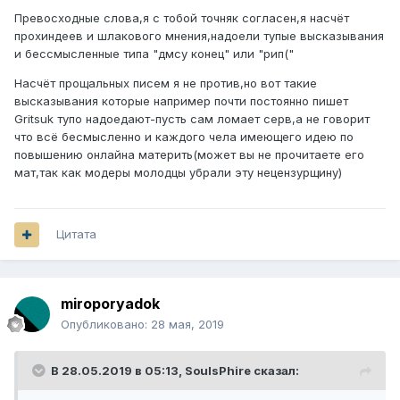
Превосходные слова,я с тобой точняк согласен,я насчёт
прохиндеев и шлакового мнения,надоели тупые высказывания
и бессмысленные типа "дмсу конец" или "рип("
Насчёт прощальных писем я не против,но вот такие
высказывания которые например почти постоянно пишет
Gritsuk тупо надоедают-пусть сам ломает серв,а не говорит
что всё бесмысленно и каждого чела имеющего идею по
повышению онлайна материть(может вы не прочитаете его
мат,так как модеры молодцы убрали эту нецензурщину)
Цитата
miroporyadok
Опубликовано:
28 мая, 2019
В 28.05.2019 в 05:13,
SoulsPhire
сказал: