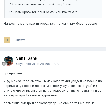
1.12( или хз чё там за версия) пвп убогое.
Или вам нравится блин бомж или как там..?
На дмс не мало пве-шников, так что им и там будет весело
Цитата
Sans_Sans
Опубликовано:
28 мая, 2019
прощай чел
и фу макса кора смотришь или кого там(я увидел название на
первых двух фото в левом верхнем углу и значок ютуба) и я
считаю что эт именно он из-за подозрительного названия шоу
анти-грифера.Так что поздравляю
возможно смотрел алекса"супер" но смысл тот же-тупые