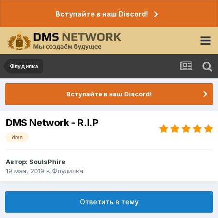
Вступайте в наш Discord!
Флудилка
Вступайте в наш Discord!
DMS Network - R.I.P
dms
Автор:
SoulsPhire
19 мая, 2019
в
Флудилка
Ответить в тему