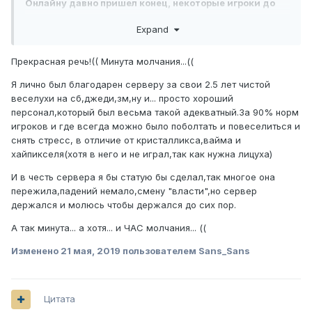
Онлайну давно пришел конец, некоторые игроки до
сих пор держатся там, как и я. Отдельное спасибо
Expand
kasdo за мини-режим JediCraft, некоторые игроки не
любят его, а вот я очень даже, этот режим довольно
распространённый, но самый лучший он на dms. Я
Прекрасная речь!(( Минута молчания...((
даже не жалею о том, что я вложил сюда не малую
Я лично был благодарен серверу за свои 2.5 лет чистой
сумму денег, ибо это того стоило, ещё как... Никогда
веселухи на сб,джеди,зм,ну и... просто хороший
не забуду сервер и игроков, с которыми я так круто и
персонал,который был весьма такой адекватный.За 90% норм
беззаботно проводил время....
игроков и где всегда можно было поболтать и повеселиться и
P.S.
снять стресс, в отличие от кристалликса,вайма и
хайпикселя(хотя в него и не играл,так как нужна лицуха)
Надеюсь на воскрешение DMS!
И в честь сервера я бы статую бы сделал,так многое она
пережила,падений немало,смену "власти",но сервер
держался и молюсь чтобы держался до сих пор.
А так минута... а хотя... и ЧАС молчания... ((
Изменено
21 мая, 2019
пользователем Sans_Sans
Цитата