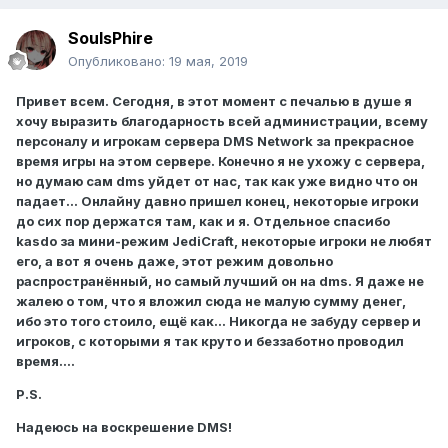
SoulsPhire
Опубликовано:
19 мая, 2019
Привет всем. Сегодня, в этот момент с печалью в душе я
хочу выразить благодарность всей администрации, всему
персоналу и игрокам сервера DMS Network за прекрасное
время игры на этом сервере. Конечно я не ухожу с сервера,
но думаю сам dms уйдет от нас, так как уже видно что он
падает... Онлайну давно пришел конец, некоторые игроки
до сих пор держатся там, как и я. Отдельное спасибо
kasdo за мини-режим JediCraft, некоторые игроки не любят
его, а вот я очень даже, этот режим довольно
распространённый, но самый лучший он на dms. Я даже не
жалею о том, что я вложил сюда не малую сумму денег,
ибо это того стоило, ещё как... Никогда не забуду сервер и
игроков, с которыми я так круто и беззаботно проводил
время....
P.S.
Надеюсь на воскрешение DMS!