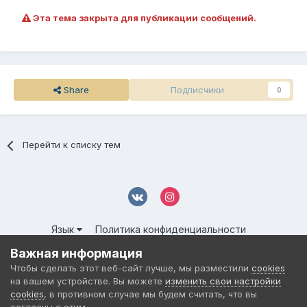
Эта тема закрыта для публикации сообщений.
Share
Подписчики
0
Перейти к списку тем
Язык
Политика конфиденциальности
Обратная связь
Cookies
Важная информация
© 2016-
2026 DMS NETWORK | All Rights Reserved.
Чтобы сделать этот веб-сайт лучше, мы разместили
cookies
Powered by Invision Community
на вашем устройстве. Вы можете
изменить свои настройки
cookies
, в противном случае мы будем считать, что вы
согласны с этим.