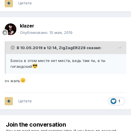
Цитата
klazer
Опубликовано:
10 мая, 2019
В 10.05.2019 в 12:14,
ZigZagER228
сказал:
Боюсь в этом месте нет места, ведь там ты, а ты
гигандский
оч жаль
Цитата
1
Join the conversation
You can post now and register later. If you have an account,