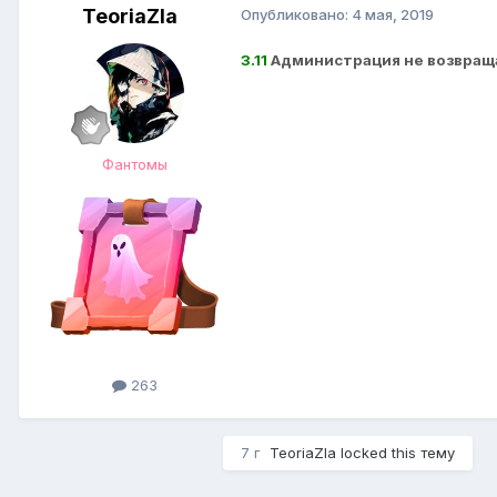
TeoriaZla
Опубликовано:
4 мая, 2019
3.11
Администрация не возвращае
Фантомы
263
7 г
TeoriaZla
locked this тему