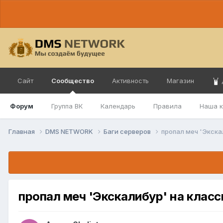
Сайт
Сообщество
Активность
Магазин
Форум
Группа ВК
Календарь
Правила
Наша 
Главная
DMS NETWORK
Баги серверов
пропал меч 'Экска
пропал меч 'Экскалибур' на класс