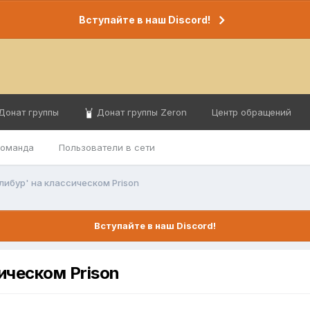
Вступайте в наш Discord!
Донат группы
Донат группы Zeron
Центр обращений
команда
Пользователи в сети
либур' на классическом Prison
Вступайте в наш Discord!
ическом Prison