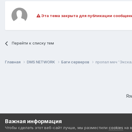
Эта тема закрыта для публикации сообщен
Перейти к списку тем
Главная
DMS NETWORK
Баги серверов
пропал меч 'Экска
Яз
Важная информация
Чтобы сделать этот веб-сайт лучше, мы разместили
cookies
на 