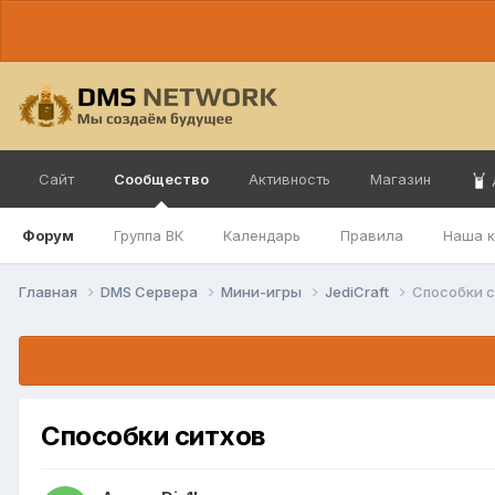
Сайт
Сообщество
Активность
Магазин
Форум
Группа ВК
Календарь
Правила
Наша 
Главная
DMS Сервера
Мини-игры
JediCraft
Способки 
Способки ситхов