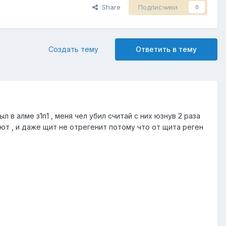
Share
Подписчики
0
Создать тему
Ответить в тему
л в алме з1п1 , меня чел убил считай с них юзнув 2 раза
 бьют , и даже щит не отрегенит потому что от щита реген