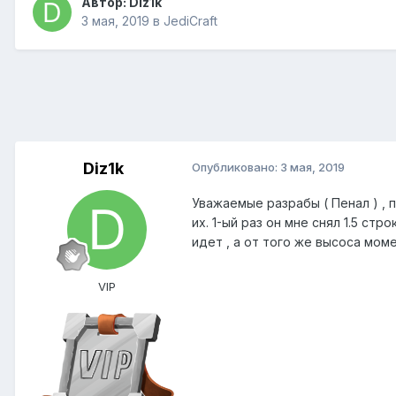
Автор:
Diz1k
3 мая, 2019
в
JediCraft
Diz1k
Опубликовано:
3 мая, 2019
Уважаемые разрабы ( Пенал ) , п
их. 1-ый раз он мне снял 1.5 ст
идет , а от того же высоса мом
VIP