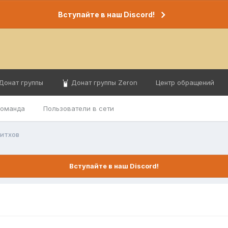
Вступайте в наш Discord!
Донат группы
Донат группы Zeron
Центр обращений
команда
Пользователи в сети
ситхов
Вступайте в наш Discord!