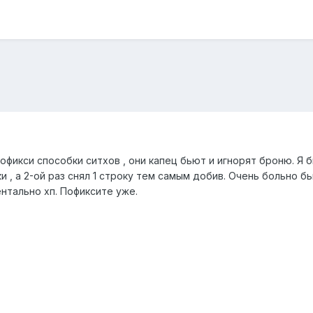
офикси способки ситхов , они капец бьют и игнорят броню. Я бы
роки , а 2-ой раз снял 1 строку тем самым добив. Очень больно
ентально хп. Пофиксите уже.