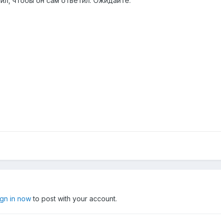
ил, чтобы он сам ответил. Ожидайте.
ign in now
to post with your account.