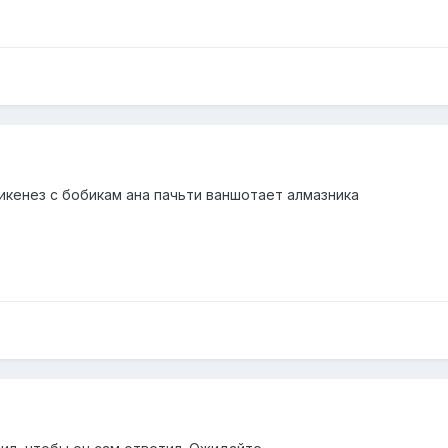
икенез с бобикам ана пачьти ваншотает алмазника