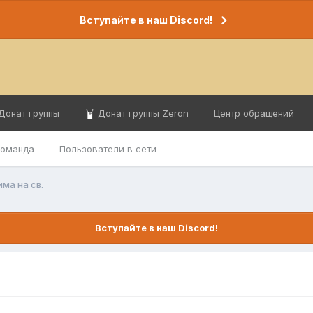
Вступайте в наш Discord!
Донат группы
Донат группы Zeron
Центр обращений
команда
Пользователи в сети
има на св.
Вступайте в наш Discord!