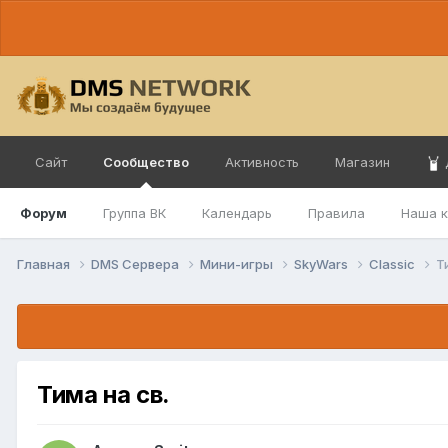
Сайт
Сообщество
Активность
Магазин
Форум
Группа ВК
Календарь
Правила
Наша 
Главная
DMS Сервера
Мини-игры
SkyWars
Classic
Т
Тима на св.