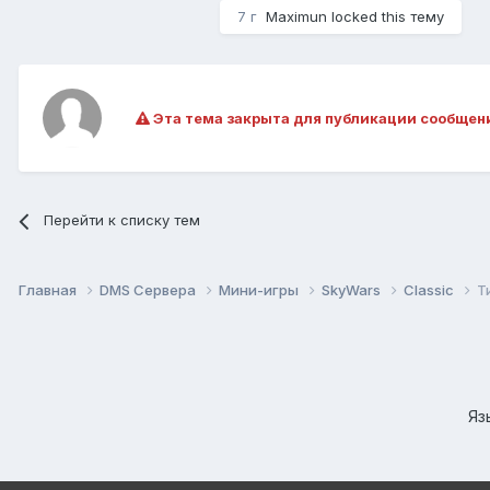
7 г
Maximun
locked this тему
Эта тема закрыта для публикации сообщен
Перейти к списку тем
Главная
DMS Сервера
Мини-игры
SkyWars
Classic
Т
Яз