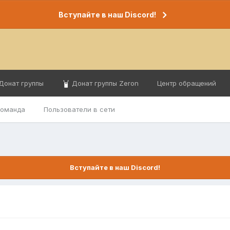
Вступайте в наш Discord!
Донат группы
Донат группы Zeron
Центр обращений
команда
Пользователи в сети
Вступайте в наш Discord!