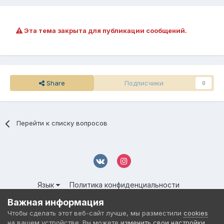
Эта тема закрыта для публикации сообщений.
Share
Подписчики
0
Перейти к списку вопросов
Язык
Политика конфиденциальности
Обратная связь
Cookies
Важная информация
© 2016-
2026 DMS NETWORK | All Rights Reserved.
Чтобы сделать этот веб-сайт лучше, мы разместили
cookies
Powered by Invision Community
на вашем устройстве. Вы можете
изменить свои настройки