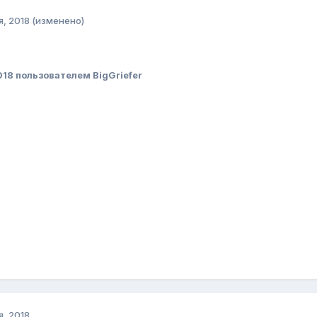
я, 2018
(изменено)
018
пользователем BigGriefer
я, 2018