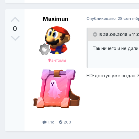
Maximun
Опубликовано:
28 сентяб
0
В 28.09.2018 в 11:
Так ничего и не дали
Фантомы
HD-доступ уже выдан. 
1,1k
203