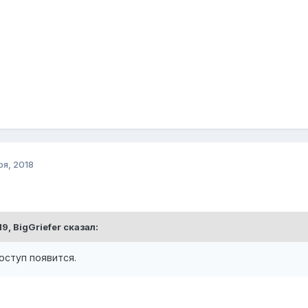
ря, 2018
19,
BigGriefer
сказал:
оступ появится.