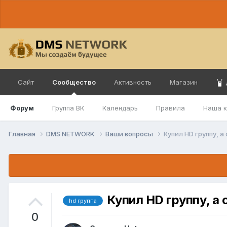
Сайт
Сообщество
Активность
Магазин
Форум
Группа ВК
Календарь
Правила
Наша 
Главная
DMS NETWORK
Ваши вопросы
Купил HD группу, а
Купил HD группу, а 
hd группа
0