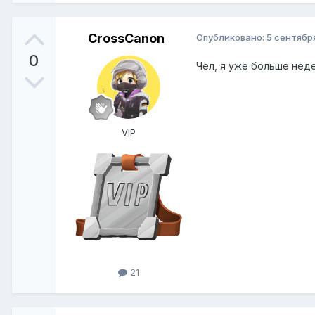
CrossCanon
Опубликовано:
5 сентября
0
Чел, я уже больше нед
VIP
21