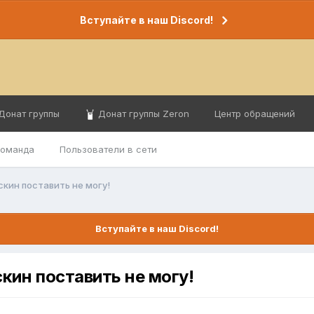
Вступайте в наш Discord!
Донат группы
Донат группы Zeron
Центр обращений
команда
Пользователи в сети
 скин поставить не могу!
Вступайте в наш Discord!
скин поставить не могу!