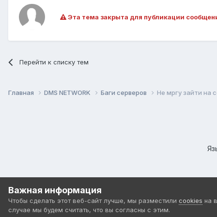
Эта тема закрыта для публикации сообщен
Перейти к списку тем
Главная
DMS NETWORK
Баги серверов
Не мргу зайти на 
Яз
Важная информация
Чтобы сделать этот веб-сайт лучше, мы разместили
cookies
на 
случае мы будем считать, что вы согласны с этим.