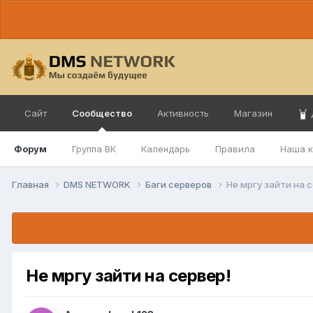
Сайт
Сообщество
Активность
Магазин
Форум
Группа ВК
Календарь
Правила
Наша 
Главная
DMS NETWORK
Баги серверов
Не мргу зайти на 
Не мргу зайти на сервер!