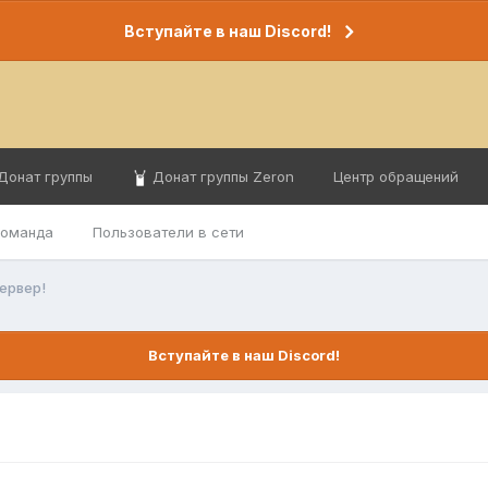
Вступайте в наш Discord!
Донат группы
Донат группы Zeron
Центр обращений
команда
Пользователи в сети
сервер!
Вступайте в наш Discord!