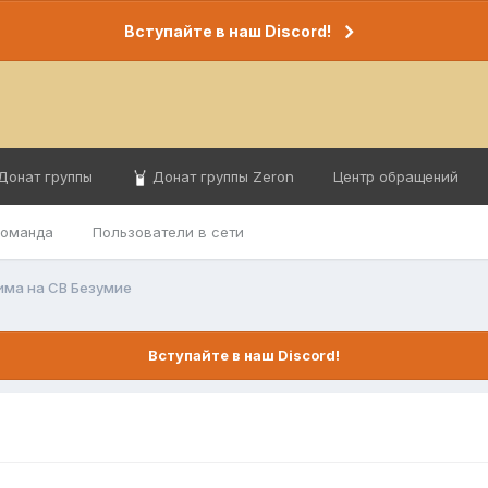
Вступайте в наш Discord!
Донат группы
Донат группы Zeron
Центр обращений
команда
Пользователи в сети
има на СВ Безумие
Вступайте в наш Discord!