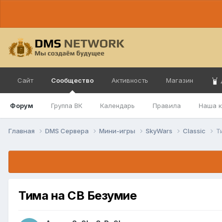
Сайт
Сообщество
Активность
Магазин
Форум
Группа ВК
Календарь
Правила
Наша 
Главная
DMS Сервера
Мини-игры
SkyWars
Classic
Т
Тима на СВ Безумие