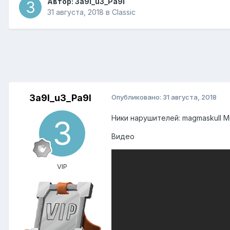
Автор:
3a9l_u3_Pa9l
31 августа, 2018
в
Classic
3a9l_u3_Pa9l
Опубликовано:
31 августа, 2018
Ники нарушителей: magmaskull M
Видео
VIP