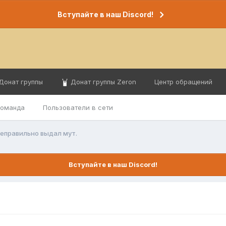
Вступайте в наш Discord!
Донат группы
Донат группы Zeron
Центр обращений
команда
Пользователи в сети
еправильно выдал мут.
Вступайте в наш Discord!
.