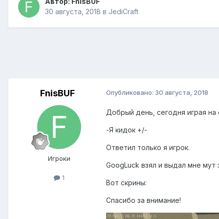
Автор:
FnisBUF
30 августа, 2018
в
JediCraft
FnisBUF
Опубликовано:
30 августа, 2018
Добрый день, сегодня играя на с
-Я кидок +/-
Ответил только я игрок.
Игроки
GoogLuck взял и выдал мне мут 
1
Вот скрины:
Спасибо за внимание!