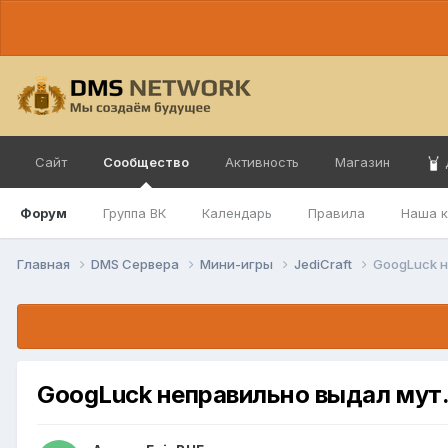
Сайт
Сообщество
Активность
Магазин
Форум
Группа ВК
Календарь
Правила
Наша 
Главная
DMS Сервера
Мини-игры
JediCraft
GoogLuck н
GoogLuck неправильно выдал мут