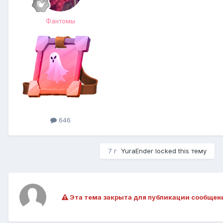
Фантомы
646
7 г
YuraEnder
locked this тему
Эта тема закрыта для публикации сообщен