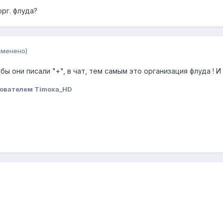
орг. флуда?
зменено)
 они писали "+", в чат, тем самым это организация флуда ! И 
ователем Timoxa_HD