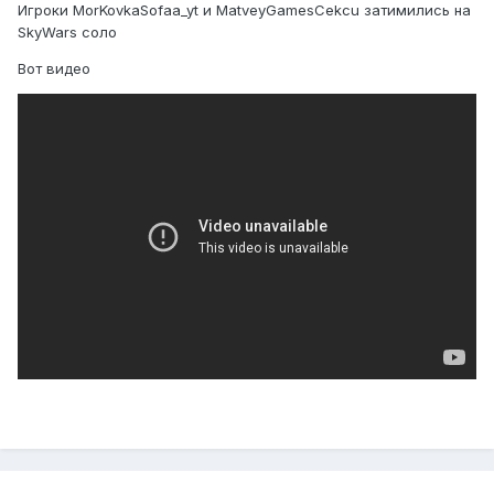
Игроки MorKovkaSofaa_yt и MatveyGamesCekcu затимились на
SkyWars соло
Вот видео