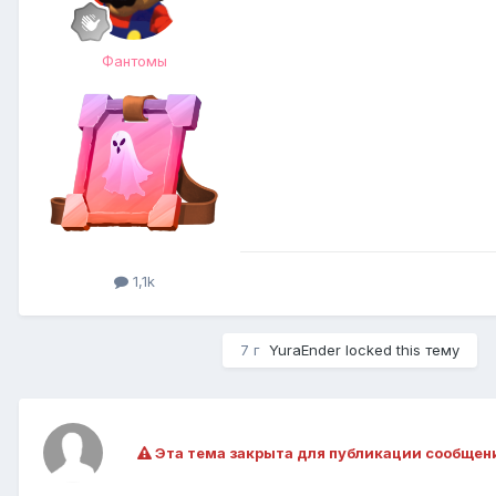
Фантомы
1,1k
7 г
YuraEnder
locked this тему
Эта тема закрыта для публикации сообщен