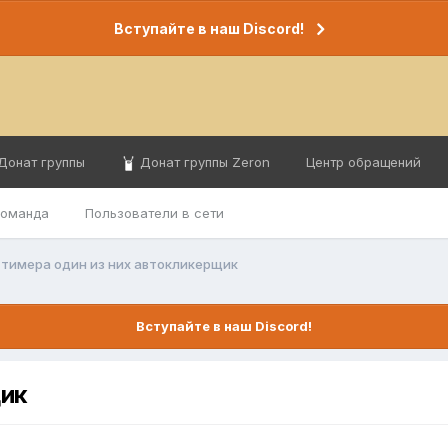
Вступайте в наш Discord!
Донат группы
Донат группы Zeron
Центр обращений
команда
Пользователи в сети
 тимера один из них автокликерщик
Вступайте в наш Discord!
щик