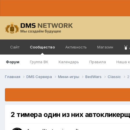
Сайт
Сообщество
Активность
Магазин
Форум
Группа ВК
Календарь
Правила
Наша 
Главная
DMS Сервера
Мини-игры
BedWars
Classic
2
2 тимера один из них автокликер