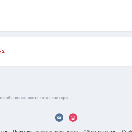
ий.
е собственно,опять та же хистори .-.
ык
Политика конфиденциальности
Обратная связь
Cook