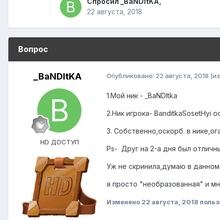
Спросил
_BaNDItKA
,
22 августа, 2018
Вопрос
_BaNDItKA
Опубликовано:
22 августа, 2018
(и
1.Мой ник - _BaNDItka
2.Ник игрока- BanditkaSosetHyi о
3. Собственно,оскорб. в нике,ог
HD ДОСТУП
Ps- Друг на 2-а дня был отличны
Уж не скринила,думаю в данном 
я просто "необразованная" и м
Изменено
22 августа, 2018
польз