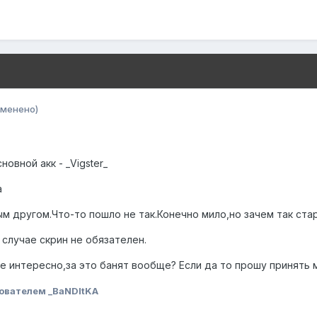
зменено)
сновной акк - _Vigster_
а
м другом.Что-то пошло не так.Конечно мило,но зачем так стара
случае скрин не обязателен.
не интересно,за это банят вообще? Если да то прошу принять 
ователем _BaNDItKA