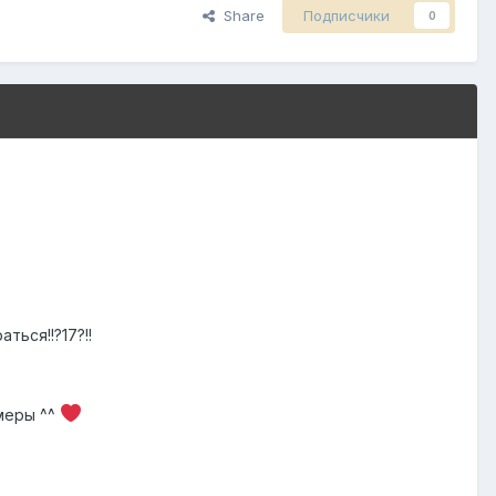
Share
Подписчики
0
ться!!?17?!!
меры ^^