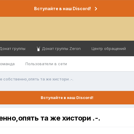
Вступайте в наш Discord!
Донат группы
Донат группы Zeron
Центр обращений
команда
Пользователи в сети
е собственно,опять та же хистори .-.
Вступайте в наш Discord!
нно,опять та же хистори .-.