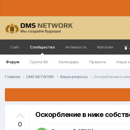
Сайт
Сообщество
Активность
Магазин
Форум
Группа ВК
Календарь
Правила
Наша 
Главная
DMS NETWORK
Ваши вопросы
Оскорбление в ник
Оскорбление в нике собстве
0