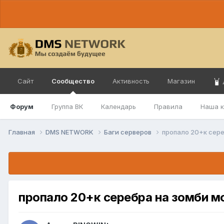
Сайт
Сообщество
Активность
Магазин
Форум
Группа ВК
Календарь
Правила
Наша 
Главная
DMS NETWORK
Баги серверов
пропало 20+к сер
пропало 20+к серебра на зомби м