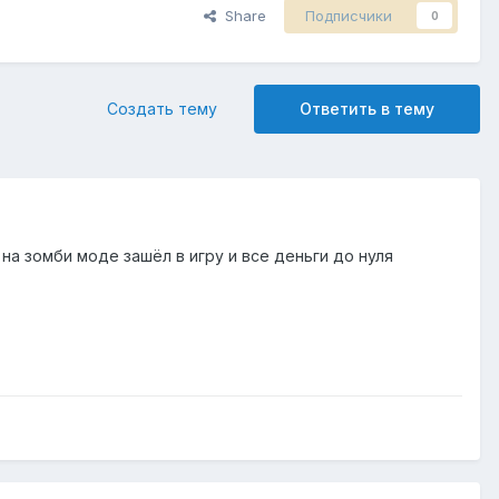
Share
Подписчики
0
Создать тему
Ответить в тему
на зомби моде зашёл в игру и все деньги до нуля