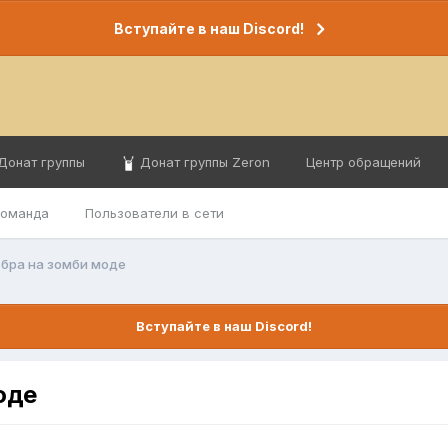
Вступайте в наш Discord!
Донат группы
Донат группы Zeron
Центр обращений
команда
Пользователи в сети
ебра на зомби моде
Вступайте в наш Discord!
оде