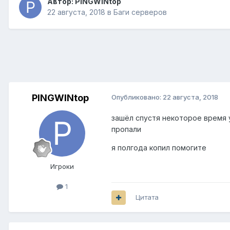
Автор:
PINGWINtop
22 августа, 2018
в
Баги серверов
PINGWINtop
Опубликовано:
22 августа, 2018
зашёл спустя некоторое время у
пропали
я полгода копил помогите
Игроки
1
Цитата