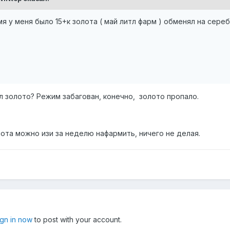
 у меня было 15+к золота ( май литл фарм ) обменял на сереб
ял золото? Режим забагован, конечно, золото пропало.
олота можно изи за неделю нафармить, ничего не делая.
ign in now
to post with your account.