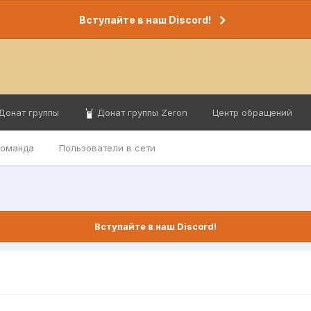
Вступайте в наш Discord!
Донат группы
Донат группы Zeron
Центр обращений
команда
Пользователи в сети
Вступайте в наш Discord!