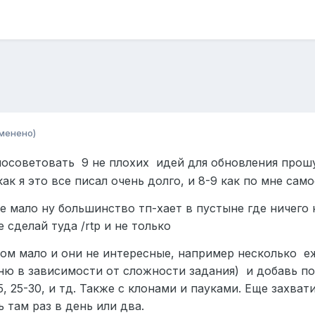
менено)
посоветовать 9 не плохих идей для обновления прошу 
как я это все писал очень долго, и 8-9 как по мне са
х не мало ну большинство тп-хает в пустыне где ничего
 сделай туда /rtp и не только
ком мало и они не интересные, например несколько еж
оню в зависимости от сложности задания) и добавь по
5, 25-30, и тд. Также с клонами и пауками. Еще захва
 там раз в день или два.