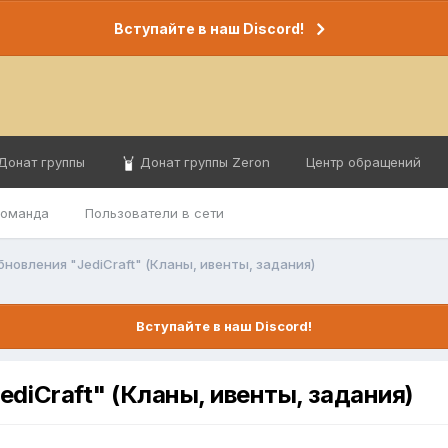
Вступайте в наш Discord!
Донат группы
Донат группы Zeron
Центр обращений
команда
Пользователи в сети
бновления "JediCraft" (Кланы, ивенты, задания)
Вступайте в наш Discord!
diCraft" (Кланы, ивенты, задания)