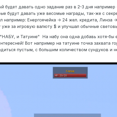
й будет давать одно задание раз в 2-3 дня например 
рые будут давать уже весомые награды, так-же с секр
л например: Енергоячейка -> 24 жел. кредита, Линза 
у уже за игровую валюту $ и улучшал обычные светов
 "НАБУ, и Татуине" На набу она одна добавь хотя-бы е
нтересней! Вот например на татуине точка захвата гор
диться пустым, с большим количеством сундуков и н