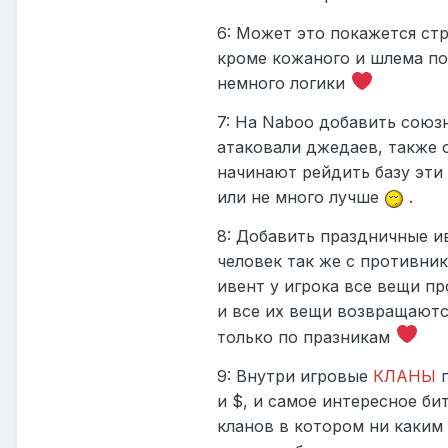
6: Может это покажется ст
кроме кожаного и шлема по
немного логики
7: На Naboo добавить союз
атаковали джедаев, также с
начинают рейдить базу эти 
или не много лучше
.
8: Добавить праздничные ив
человек так же с противник
ивент у игрока все вещи п
и все их вещи возвращаются
только по празникам
9: Внутри игровые
КЛАНЫ
п
и $, и самое интересное би
кланов в котором ни каким 