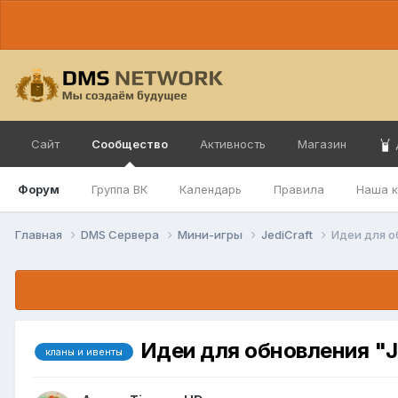
Сайт
Сообщество
Активность
Магазин
Форум
Группа ВК
Календарь
Правила
Наша 
Главная
DMS Сервера
Мини-игры
JediCraft
Идеи для о
Идеи для обновления "Je
кланы и ивенты