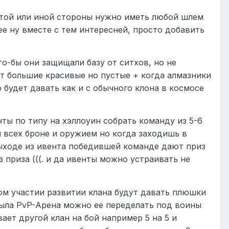
 той или иной стороны нужно иметь любой шлем
е ну вместе с тем интересней, просто добавить
о-бы они защищали базу от ситхов, но не
ят большие красивые но пустые + когда алмазники
 будет давать как и с обычного клона в космосе
ты по типу на хэллоуин собрать команду из 5-6
я всех броне и оружием но когда заходишь в
выходе из ивента победившей команде дают приз
 приза (((. и да ивенты можно устраивать не
ном участии развитии клана будут давать плюшки
x была PvP-Арена можно ее переделать под воины
ает другой клан на бой например 5 на 5 и