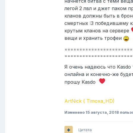
начнется битва с теми веща
легой 2 лвл и джет паком п
кланов должны быть в брон
смертных :3 победившему к
крутым кланов на сервере
вещи и хранить трофеи
=======================
=======================
Я очень надеюсь что Kasdo 
онлайна и конечно-же буде
прошу Kasdo
ArtNick ( Timoxa_HD)
Изменено
15 августа, 2018
польз
Цитата