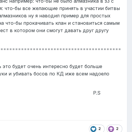
анс например: что-бы не было алмазника в з3 с
ия: что-бы все желающие принять в участии битвы
алмазников ну я наводил пример для простых
а что-бы прокачивать клан и становиться самым
ест в котором они смогут давать друг другу
==========================================
ь это будет очень интересно будет больше
уки и убивать босов по КД иже всем надоело
.S
2
2