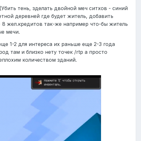
(Убить тень, зделать двойной меч ситхов - синий
етной деревней где будет житель, добавить
-> 8 жел.кредитов так-же например что-бы житель
ые мечи.
ще 1-2 для интереса их раньше еще 2-3 года
од там и близко нету точек /rtp а просто
еплохим количеством зданий.