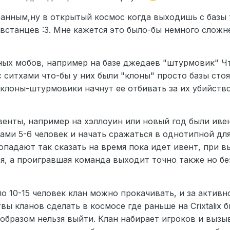
ранным,ну в открытый космос когда выходишь с базы
встанцев :3. Мне кажется это было-бы немного сложне
ных мобов, например на базе джедаев "штурмовик" Чт
 ситхами что-бы у них были "клоны" просто базы сто
клоны-штурмовики начнут ее отбивать за их убийство
енты, например на хэллоуин или новый год были ивен
ами 5-6 человек и начать сражаться в однотипной дл
ропадают так сказать на время пока идет ивент, при 
, а проигравшая команда выходит точно также но без
о 10-15 человек клан можно прокачивать, и за актив
твы кланов сделать в космосе где раньше на Crixtali
образом нельзя выйти. Клан набирает игроков и вызыв