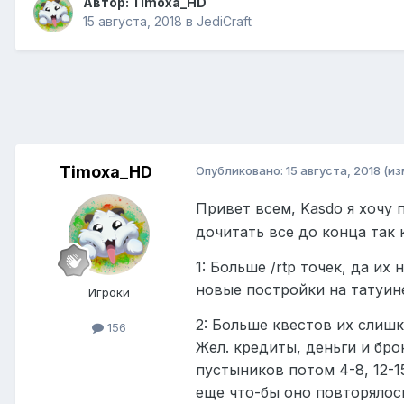
Автор:
Timoxa_HD
15 августа, 2018
в
JediCraft
Timoxa_HD
Опубликовано:
15 августа, 2018
(из
Привет всем, Kasdo я хочу 
дочитать все до конца так 
1: Больше /rtp точек, да и
новые постройки на татуине
Игроки
2: Больше квестов их слиш
156
Жел. кредиты, деньги и бр
пустыников потом 4-8, 12-1
еще что-бы оно повторялось