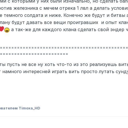
ми с которыми у них были изначально, но сделать бал
ротив железника с мечем отрека 1 лвл а делать услов
е темного солдата и ниже. Конечно же будут и битвы 
лану будут давать все вещи проигравших и опыт клан
а так-же для каждого клана сделать свой эндер ч
============================================
========================
ты пусть не все ну хоть что-то из это реализуешь вит
т намного интересней играть вить просто лутать сунд
P
ователем Timoxa_HD