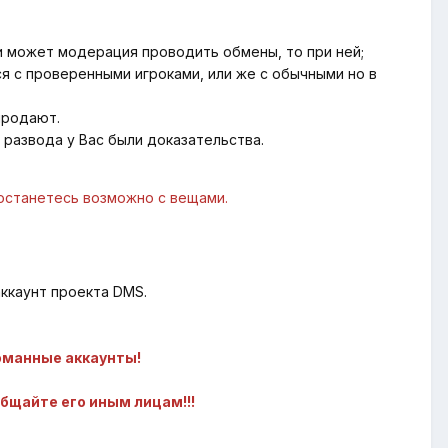
и может модерация проводить обмены, то при ней;
я с проверенными игроками, или же с обычными но в
продают.
е развода у Bас были доказательства.
 останетесь возможно с вещами.
ккаунт проекта DMS.
ломанные аккаунты!
общайте его иным лицам!!!