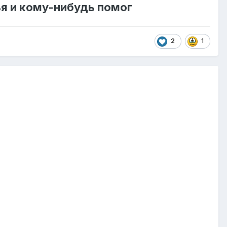
тья и кому-нибудь помог
2
1