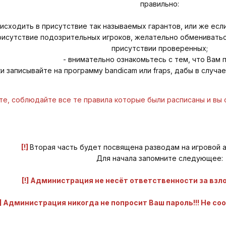
правильно:
исходить в присутствие так называемых гарантов, или же есл
присутствие подозрительных игроков, желательно обмениватьс
присутствии проверенных;
- внимательно ознакомьтесь с тем, что Bам 
ки записывайте на программу bandicam или fraps, дабы в случа
е, соблюдайте все те правила которые были расписаны и вы
[!]
Bторая часть будет посвящена разводам на игровой а
Для начала запомните следующее:
[!] Администрация не несёт ответственности за вз
!] Администрация никогда не попросит Bаш пароль!!! Не со