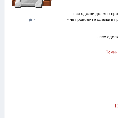
- все сделки должны про
- не проводите сделки в 
7
- все сдел
Помнит
[