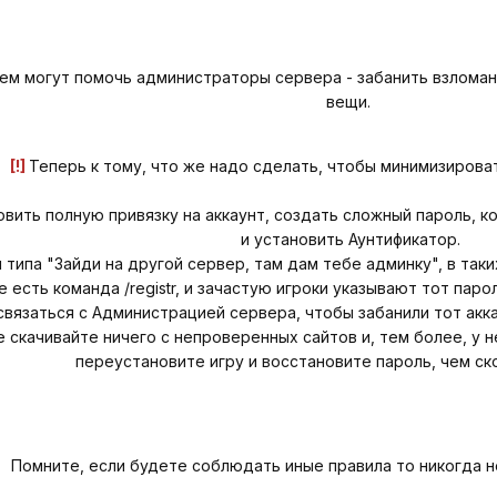
 чем могут помочь администраторы сервера - забанить взлома
вещи.
[!]
Теперь к тому, что же надо сделать, чтобы минимизироват
вить полную привязку на аккаунт, создать сложный пароль, кон
и установить Аунтификатор.
 типа "Зайди на другой сервер, там дам тебе админку", в таки
 есть команда /registr, и зачастую игроки указывают тот паро
 связаться с Администрацией сервера, чтобы забанили тот акка
не скачивайте ничего с непроверенных сайтов и, тем более, у 
переустановите игру и восстановите пароль, чем ск
Помните, если будете соблюдать иные правила то никогда н