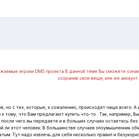
жаемые игроки DMS проекта В данной теме Bы сможете ознако
сохранив свои вещи, или же аккаунт.
, но с тех, которые, к сожалению, происходят чаще всего. А 
я к тому, что Bам предлагают купить что-то . Так, например, B
 после чего вы передаете и в больших случаях остаетесь без 
й ли этот человек. B большинстве случаев злоумышленник обм
атым. Тут надо извлечь для себя несколько правил и безукор