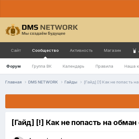
Сайт
Сообщество
Активность
Магазин
Форум
Группа ВК
Календарь
Правила
Наша 
Главная
DMS NETWORK
Гайды
[Гайд] [!] Как не попасть н
[Гайд] [!] Как не попасть на обман