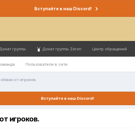
Вступайте в наш Discord!
Донат группы
Донат группы Zeron
Центр обращений
команда
Пользователи в сети
а обман от игроков.
Вступайте в наш Discord!
 от игроков.