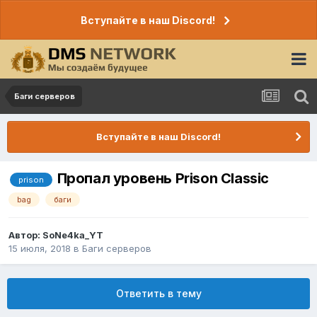
Вступайте в наш Discord!
Баги серверов
Вступайте в наш Discord!
Пропал уровень Prison Classic
prison
bag
баги
Автор:
SoNe4ka_YT
15 июля, 2018
в
Баги серверов
Ответить в тему