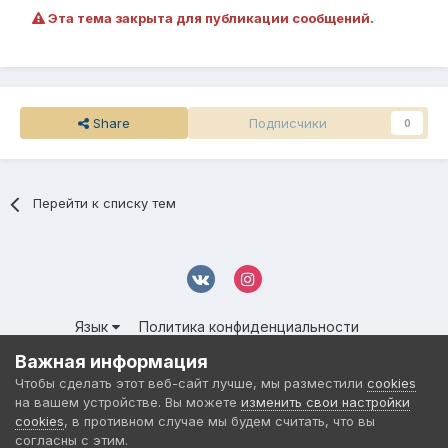
Эта тема закрыта для публикации сообщений.
Share
Подписчики
0
Перейти к списку тем
Язык
Политика конфиденциальности
Обратная связь
Cookies
Важная информация
© 2016-
2026 DMS NETWORK | All Rights Reserved.
Чтобы сделать этот веб-сайт лучше, мы разместили
cookies
Powered by Invision Community
на вашем устройстве. Вы можете
изменить свои настройки
cookies
, в противном случае мы будем считать, что вы
согласны с этим.